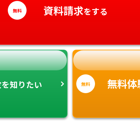
高知県
資料請求
をする
無料
金
無料体
を知りたい
無料