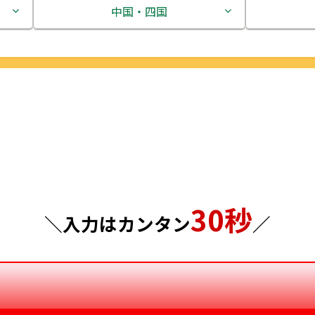
茨城県
中国・四国
栃木県
鳥取県
群馬県
島根県
埼玉県
岡山県
千葉県
広島県
東京都
山口県
30秒
神奈川県
徳島県
＼入力はカンタン
／
香川県
愛媛県