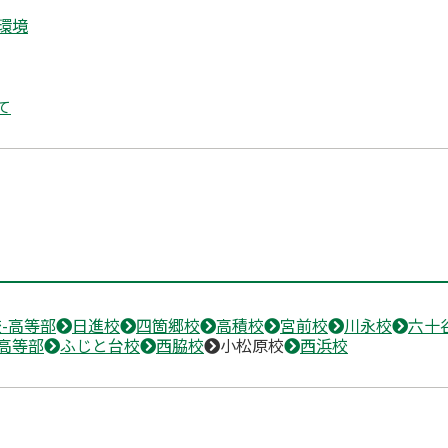
環境
て
-高等部
日進校
四箇郷校
高積校
宮前校
川永校
六十
高等部
ふじと台校
西脇校
小松原校
西浜校