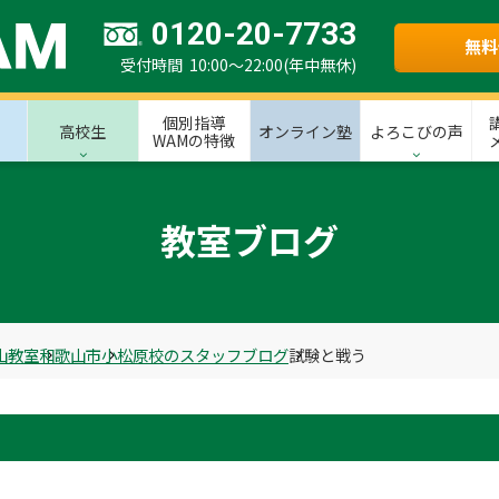
0120-20-7733
無料
受付時間 10:00～22:00(年中無休)
個別指導
高校生
オンライン塾
よろこびの声
WAMの特徴
教室ブログ
山教室
和歌山市
小松原校のスタッフブログ
試験と戦う