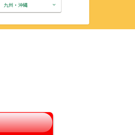
新潟県
九州・沖縄
富山県
福岡県
石川県
佐賀県
福井県
長崎県
山梨県
熊本県
長野県
大分県
岐阜県
宮崎県
静岡県
鹿児島県
愛知県
沖縄県