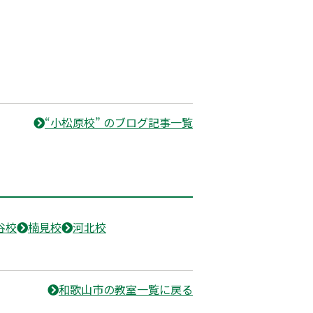
“小松原校” のブログ記事一覧
谷校
楠見校
河北校
和歌山市の教室一覧に戻る