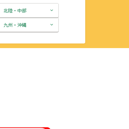
北陸・中部
新潟県
九州・沖縄
富山県
福岡県
石川県
佐賀県
福井県
長崎県
山梨県
熊本県
長野県
大分県
岐阜県
宮崎県
静岡県
鹿児島県