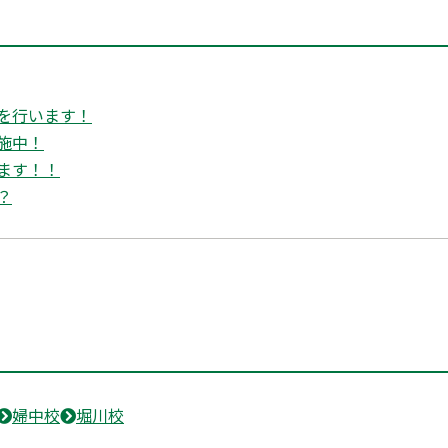
を行います！
施中！
ます！！
？
婦中校
堀川校