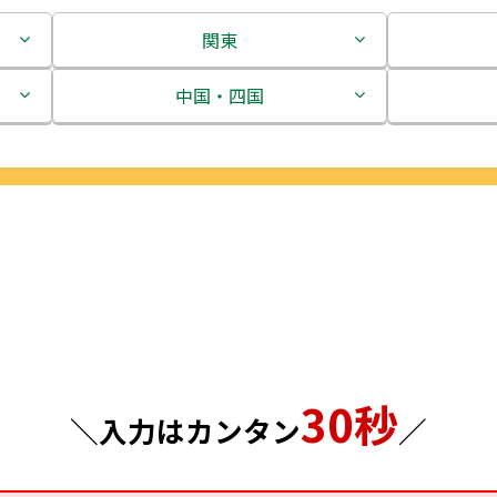
関東
茨城県
中国・四国
栃木県
鳥取県
群馬県
島根県
埼玉県
岡山県
千葉県
広島県
東京都
山口県
30秒
神奈川県
徳島県
＼入力はカンタン
／
香川県