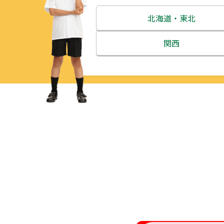
北海道・東北
北海道
関西
青森県
三重県
岩手県
滋賀県
宮城県
京都府
秋田県
大阪府
山形県
兵庫県
福島県
奈良県
和歌山県