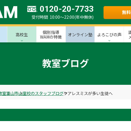
0120-20-7733
無料
受付時間 10:00～22:00(年中無休)
個別指導
高校生
オンライン塾
よろこびの声
WAMの特徴
教室ブログ
教室
富山市
山室校のスタッフブログ
ケアレスミスが多い生徒へ