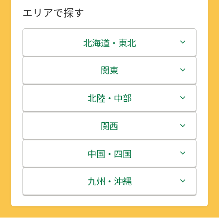
エリアで探す
北海道・東北
北海道
関東
青森県
茨城県
北陸・中部
岩手県
栃木県
新潟県
関西
宮城県
群馬県
富山県
三重県
中国・四国
秋田県
埼玉県
石川県
滋賀県
鳥取県
九州・沖縄
山形県
千葉県
福井県
京都府
島根県
福岡県