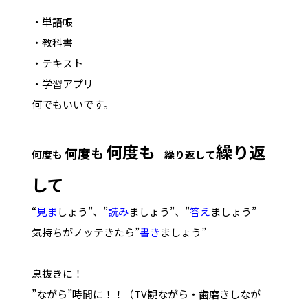
・単語帳
・教科書
・テキスト
・学習アプリ
何でもいいです。
何度も
繰り返
何度も
何度も
繰り返して
して
“
見ま
しょう”、”
読み
ましょう”、”
答え
ましょう”
気持ちがノッテきたら”
書き
ましょう”
息抜きに！
”ながら”時間に！！（TV観ながら・歯磨きしなが