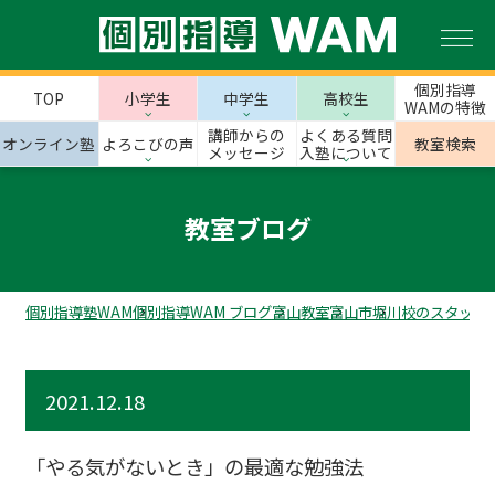
個別指導
TOP
小学生
中学生
高校生
WAMの特徴
講師からの
よくある質問
オンライン塾
よろこびの声
教室検索
メッセージ
入塾について
教室ブログ
個別指導塾WAM
個別指導WAM ブログ
富山教室
富山市
堀川校のスタッフ
2021.12.18
「やる気がないとき」の最適な勉強法