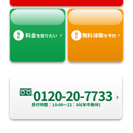
無
無
料金
無料体験
を知りたい
を予約
料
料
0120-20-7733
受付時間：10:00～22：00(年中無休)