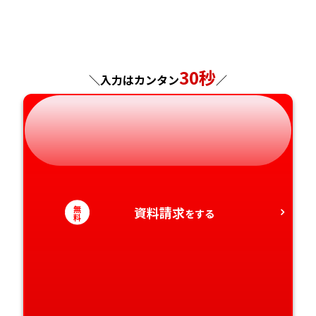
福島県
東京都
山梨県
大阪府
岡山県
佐賀県
神奈川県
長野県
兵庫県
広島県
長崎県
30秒
＼入力はカンタン
／
岐阜県
奈良県
山口県
熊本県
静岡県
和歌山県
徳島県
大分県
愛知県
香川県
宮崎県
無
資料請求
をする
愛媛県
鹿児島県
料
高知県
沖縄県