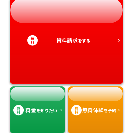
岐阜県
奈良県
山口県
熊本県
静岡県
和歌山県
徳島県
大分県
愛知県
香川県
宮崎県
無
資料請求
をする
料
愛媛県
鹿児島県
高知県
沖縄県
無
無
料金
無料体験
を知りたい
を予約
料
料