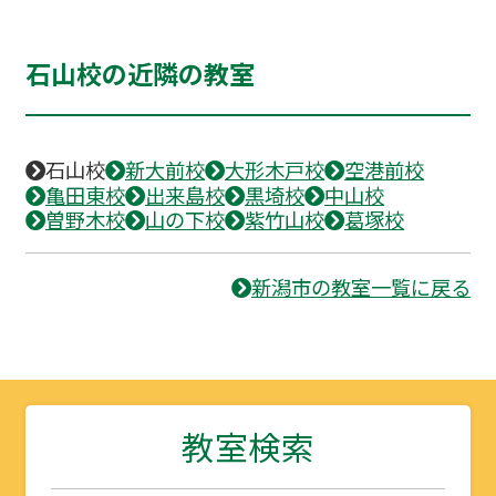
石山校の近隣の教室
石山校
新大前校
大形木戸校
空港前校
亀田東校
出来島校
黒埼校
中山校
曽野木校
山の下校
紫竹山校
葛塚校
新潟市の教室一覧に戻る
教室検索