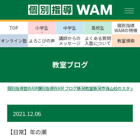
個別指導
TOP
小学生
中学生
高校生
WAMの特徴
講師からの
よくある質問
オンライン塾
よろこびの声
教室検索
メッセージ
入塾について
教室ブログ
個別指導塾WAM
個別指導WAM ブログ
新潟教室
新潟市
石山校のスタッフ
2021.12.06
【日常】年の瀬