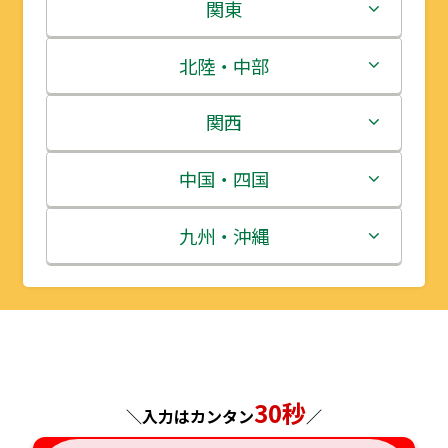
北海道
関東
青森県
茨城県
北陸・中部
岩手県
栃木県
新潟県
関西
宮城県
群馬県
富山県
三重県
中国・四国
秋田県
埼玉県
石川県
滋賀県
鳥取県
九州・沖縄
山形県
千葉県
福井県
京都府
島根県
福岡県
福島県
東京都
山梨県
大阪府
岡山県
佐賀県
神奈川県
長野県
兵庫県
広島県
長崎県
30秒
＼入力はカンタン
／