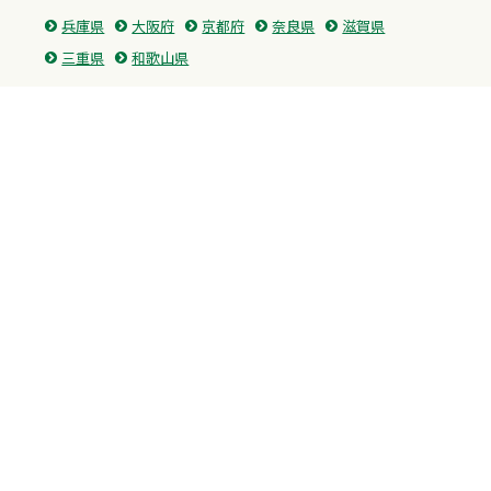
兵庫県
大阪府
京都府
奈良県
滋賀県
三重県
和歌山県
中国・四国
広島県
香川県
愛媛県
徳島県
九州・沖縄
福岡県
佐賀県
長崎県
熊本県
沖縄県
プライバシーポリシー
H.M.GROUP
WAMからのお知らせ
サイトマップ