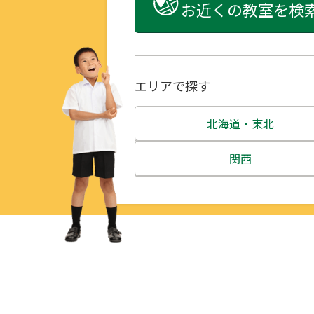
お近くの教室を検
エリアで探す
北海道・東北
北海道
関西
青森県
三重県
岩手県
滋賀県
宮城県
京都府
秋田県
大阪府