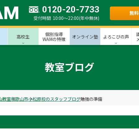
0120-20-7733
無料
受付時間 10:00～22:00(年中無休)
個別指導
高校生
オンライン塾
よろこびの声
WAMの特徴
教室ブログ
山教室
和歌山市
小松原校のスタッフブログ
勉強の準備