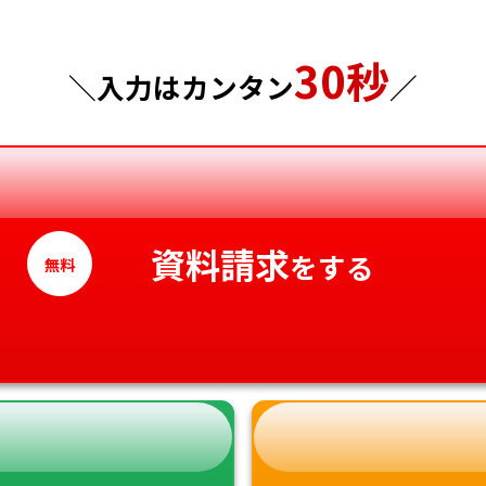
東京都
山口県
30秒
神奈川県
徳島県
＼入力はカンタン
／
香川県
愛媛県
高知県
資料請求
をする
無料