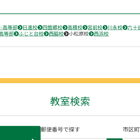
-高等部
日進校
四箇郷校
高積校
宮前校
川永校
六十
高等部
ふじと台校
西脇校
小松原校
西浜校
教室検索
郵便番号で探す
市区町