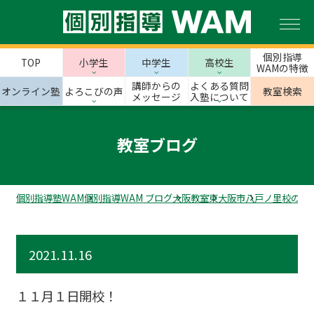
個別指導
TOP
小学生
中学生
高校生
WAMの特徴
講師からの
よくある質問
オンライン塾
よろこびの声
教室検索
メッセージ
入塾について
教室ブログ
個別指導塾WAM
個別指導WAM ブログ
大阪教室
東大阪市
八戸ノ里校のス
2021.11.16
１１月１日開校！