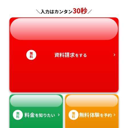
神奈川県
長野県
兵庫県
30秒
広島県
長崎県
＼入力はカンタン
／
岐阜県
奈良県
山口県
熊本県
静岡県
和歌山県
徳島県
大分県
無
資料請求
をする
愛知県
香川県
宮崎県
料
愛媛県
鹿児島県
高知県
沖縄県
無
無
料金
無料体験
を知りたい
を予約
料
料