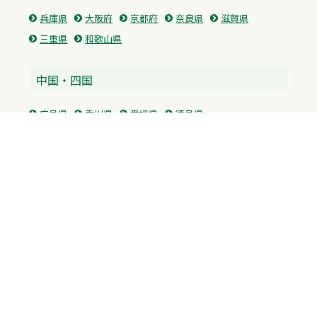
兵庫県
大阪府
京都府
奈良県
滋賀県
三重県
和歌山県
中国・四国
広島県
香川県
愛媛県
徳島県
九州・沖縄
福岡県
佐賀県
長崎県
熊本県
沖縄県
プライバシーポリシー
H.M.GROUP
WAMからのお知らせ
サイトマップ