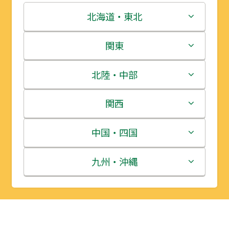
北海道・東北
北海道
関東
青森県
茨城県
北陸・中部
岩手県
栃木県
新潟県
関西
宮城県
群馬県
富山県
三重県
中国・四国
秋田県
埼玉県
石川県
滋賀県
鳥取県
九州・沖縄
山形県
千葉県
福井県
京都府
島根県
福岡県
福島県
東京都
山梨県
大阪府
岡山県
佐賀県