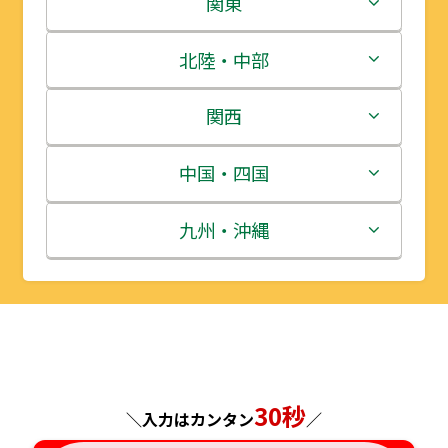
関東
青森県
茨城県
北陸・中部
岩手県
栃木県
新潟県
関西
宮城県
群馬県
富山県
三重県
中国・四国
秋田県
埼玉県
石川県
滋賀県
鳥取県
九州・沖縄
山形県
千葉県
福井県
京都府
島根県
福岡県
福島県
東京都
山梨県
大阪府
岡山県
佐賀県
神奈川県
長野県
兵庫県
広島県
長崎県
30秒
＼入力はカンタン
／
岐阜県