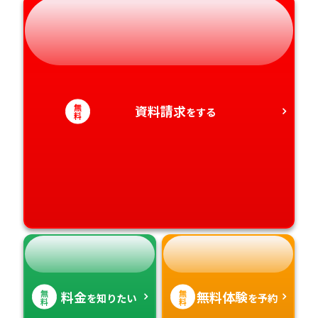
奈良県
山口県
熊本県
静岡県
和歌山県
徳島県
大分県
愛知県
香川県
宮崎県
無
資料請求
をする
料
愛媛県
鹿児島県
高知県
沖縄県
無
無
料金
無料体験
を知りたい
を予約
料
料