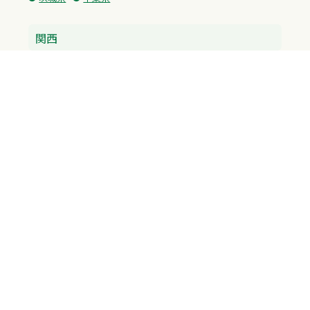
関西
兵庫県
大阪府
京都府
奈良県
滋賀県
三重県
和歌山県
中国・四国
広島県
香川県
愛媛県
徳島県
九州・沖縄
福岡県
佐賀県
長崎県
熊本県
沖縄県