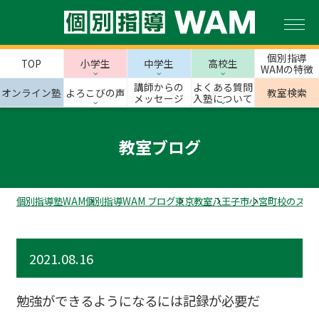
個別指導
TOP
小学生
中学生
高校生
WAMの特徴
講師からの
よくある質問
オンライン塾
よろこびの声
教室検索
メッセージ
入塾について
教室ブログ
個別指導塾WAM
個別指導WAM ブログ
東京教室
八王子市
小宮町校のスタ
2021.08.16
勉強ができるようになるには記録が必要だ