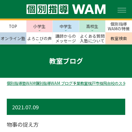
個別指導
TOP
小学生
中学生
高校生
WAMの特徴
講師からの
よくある質問
オンライン塾
よろこびの声
教室検索
メッセージ
入塾について
教室ブログ
個別指導塾WAM
個別指導WAM ブログ
千葉教室
松戸市
松飛台校のスタッ
2021.07.09
物事の捉え方