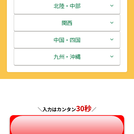
青森県
茨城県
北陸・中部
岩手県
栃木県
新潟県
関西
宮城県
群馬県
富山県
三重県
中国・四国
秋田県
埼玉県
石川県
滋賀県
鳥取県
九州・沖縄
山形県
千葉県
福井県
京都府
島根県
福岡県
福島県
東京都
山梨県
大阪府
岡山県
佐賀県
神奈川県
長野県
兵庫県
広島県
長崎県
30秒
＼入力はカンタン
／
岐阜県
奈良県
山口県
熊本県