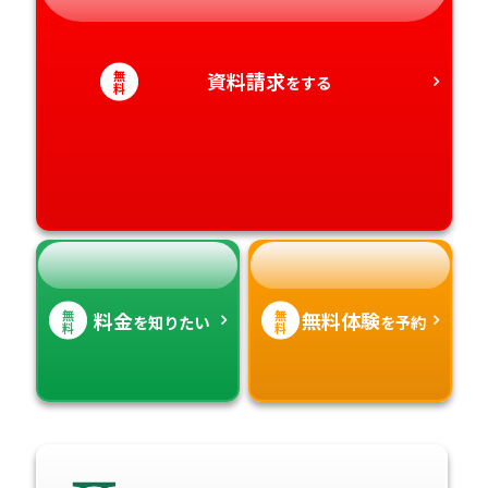
静岡県
和歌山県
徳島県
大分県
愛知県
香川県
無
宮崎県
資料請求
をする
料
愛媛県
鹿児島県
高知県
沖縄県
無
無
料金
無料体験
を知りたい
を予約
料
料