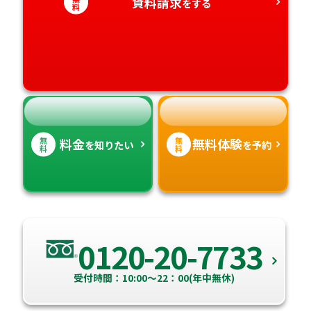
資料請求
をする
料
愛知県
香川県
宮崎県
愛媛県
鹿児島県
高知県
沖縄県
無
無
料金
無料体験
を知りたい
を予約
料
料
0120-20-7733
受付時間：10:00～22：00(年中無休)