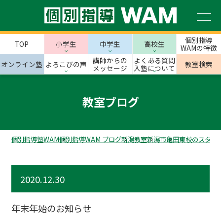
個別指導
TOP
小学生
中学生
高校生
WAMの特徴
講師からの
よくある質問
オンライン塾
よろこびの声
教室検索
メッセージ
入塾について
教室ブログ
個別指導塾WAM
個別指導WAM ブログ
新潟教室
新潟市
亀田東校のスタッ
2020.12.30
年末年始のお知らせ