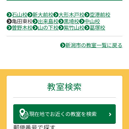
石山校
新大前校
大形木戸校
空港前校
亀田東校
出来島校
黒埼校
中山校
曽野木校
山の下校
紫竹山校
葛塚校
新潟市の教室一覧に戻る
教室検索
現在地で
お近くの教室を検索
郵便番号で探す