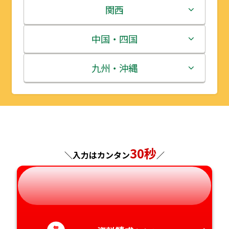
岩手県
栃木県
新潟県
関西
宮城県
群馬県
富山県
三重県
中国・四国
秋田県
埼玉県
石川県
滋賀県
鳥取県
九州・沖縄
山形県
千葉県
福井県
京都府
島根県
福岡県
福島県
東京都
山梨県
大阪府
岡山県
佐賀県
神奈川県
長野県
30秒
兵庫県
広島県
長崎県
＼入力はカンタン
／
岐阜県
奈良県
山口県
熊本県
静岡県
和歌山県
徳島県
大分県
無