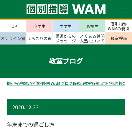
個別指導
TOP
小学生
中学生
高校生
WAMの特徴
講師からの
よくある質問
オンライン塾
よろこびの声
教室検索
メッセージ
入塾について
教室ブログ
個別指導塾WAM
個別指導WAM ブログ
和歌山教室
和歌山市
小松原校のス
2020.12.23
年末までの過ごし方