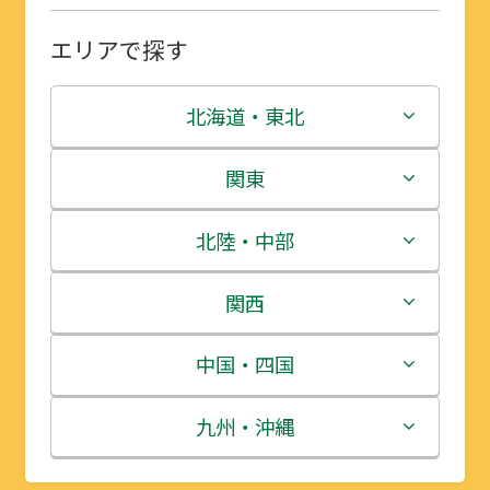
エリアで探す
北海道・東北
北海道
関東
青森県
茨城県
北陸・中部
岩手県
栃木県
新潟県
関西
宮城県
群馬県
富山県
三重県
中国・四国
秋田県
埼玉県
石川県
滋賀県
鳥取県
九州・沖縄
山形県
千葉県
福井県
京都府
島根県
福岡県