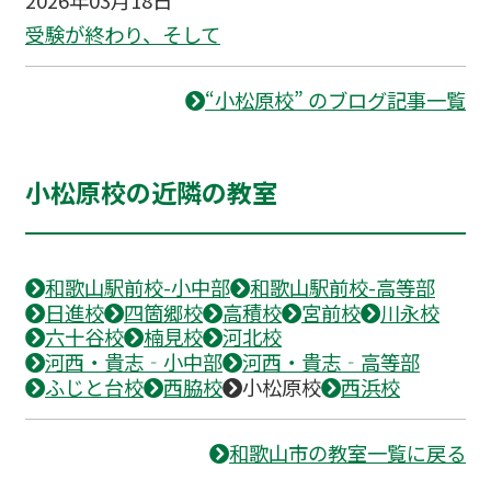
受験が終わり、そして
“小松原校” のブログ記事一覧
小松原校の近隣の教室
和歌山駅前校-小中部
和歌山駅前校-高等部
日進校
四箇郷校
高積校
宮前校
川永校
六十谷校
楠見校
河北校
河西・貴志‐小中部
河西・貴志‐高等部
ふじと台校
西脇校
小松原校
西浜校
和歌山市の教室一覧に戻る