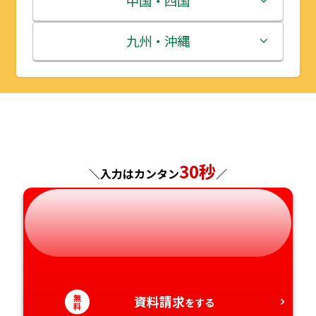
中国・四国
秋田県
埼玉県
石川県
滋賀県
鳥取県
九州・沖縄
山形県
千葉県
福井県
京都府
島根県
福岡県
福島県
東京都
山梨県
大阪府
岡山県
佐賀県
神奈川県
長野県
兵庫県
広島県
長崎県
30秒
＼入力はカンタン
／
岐阜県
奈良県
山口県
熊本県
静岡県
和歌山県
徳島県
大分県
愛知県
香川県
宮崎県
無
資料請求
をする
料
愛媛県
鹿児島県