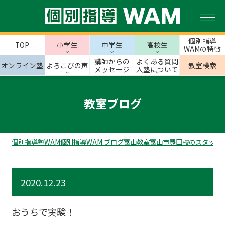
個別指導
TOP
小学生
中学生
高校生
WAMの特徴
講師からの
よくある質問
オンライン塾
よろこびの声
教室検索
メッセージ
入塾について
教室ブログ
個別指導塾WAM
個別指導WAM ブログ
富山教室
富山市
豊田校のスタッフ
2020.12.23
おうちで実験！