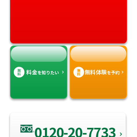
高知県
沖縄県
無
無
料金
無料体験
を知りたい
を予約
料
料
0120-20-7733