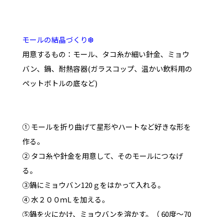
モールの結晶づくり❆
用意するもの：モール、タコ糸か細い針金、ミョウ
バン、鍋、耐熱容器(ガラスコップ、温かい飲料用の
ペットボトルの底など)
① モールを折り曲げて星形やハートなど好きな形を
作る。
② タコ糸や針金を用意して、そのモールにつなげ
る。
③鍋にミョウバン120ｇをはかって入れる。
④ 水２００ｍL を加える。
⑤鍋を火にかけ、ミョウバンを溶かす。（ 60度～70