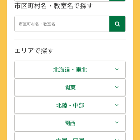
市区町村名・教室名で探す
エリアで探す
北海道・東北
北海道
関東
青森県
茨城県
北陸・中部
岩手県
栃木県
新潟県
関西
宮城県
群馬県
富山県
三重県