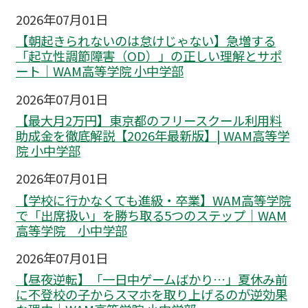
2026年07月01日
【朝起きられないのは怠けじゃない】急増する
「起立性調節障害（OD）」の正しい理解とサポ
ート｜WAM高等学院 小中学部
2026年07月01日
【最大月2万円】東京都のフリースクール利用料
助成金を徹底解説【2026年最新版】| WAM高等学
院 小中学部
2026年07月01日
【学校に行かなくても進級・卒業】WAM高等学院
で「出席扱い」を勝ち取る5つのステップ｜WAM
高等学院 小中学部
2026年07月01日
【昼夜逆転】「一日中ゲームばかり…」夏休み前
に不登校の子からスマホを取り上げるのが逆効果