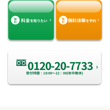
無
無
料金
無料体験
を知りたい
を予約
料
料
0120-20-7733
受付時間：10:00～22：00(年中無休)