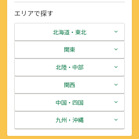
エリアで探す
北海道・東北
北海道
関東
青森県
茨城県
北陸・中部
岩手県
栃木県
新潟県
関西
宮城県
群馬県
富山県
三重県
中国・四国
秋田県
埼玉県
石川県
滋賀県
鳥取県
九州・沖縄
山形県
千葉県
福井県
京都府
島根県
福岡県