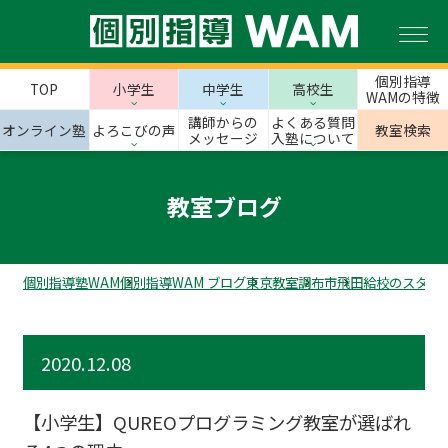
個別指導
TOP
小学生
中学生
高校生
WAMの特徴
講師からの
よくある質問
オンライン塾
よろこびの声
教室検索
メッセージ
入塾について
教室ブログ
個別指導塾WAM
個別指導WAM ブログ
東京教室
調布市
飛田給校のスタッ
2020.12.08
【小学生】QUREOプログラミング教室が選ばれ