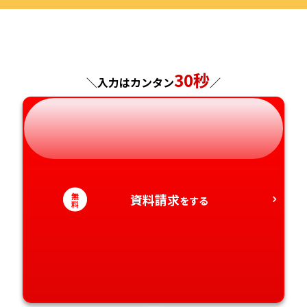
福島県
東京都
山梨県
大阪府
岡山県
佐賀県
神奈川県
長野県
兵庫県
広島県
長崎県
30秒
＼入力はカンタン
／
岐阜県
奈良県
山口県
熊本県
静岡県
和歌山県
徳島県
大分県
愛知県
香川県
宮崎県
無
資料請求
をする
料
愛媛県
鹿児島県
高知県
沖縄県