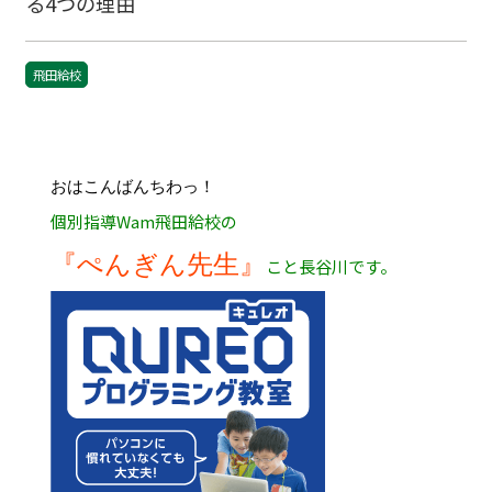
る4つの理由
飛田給校
おはこんばんちわっ！
個別指導Wam飛田給校の
『ぺんぎん先生』
こと長谷川です。