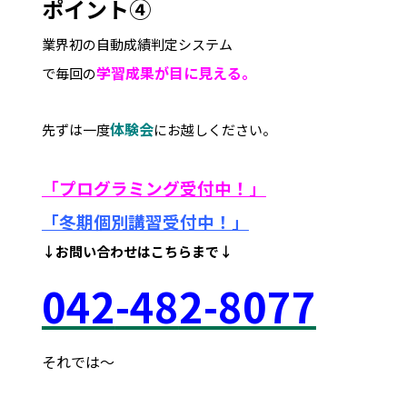
ポイント④
業界初の自動成績判定システム
学習成果が目に見える。
で毎回の
体験会
先ずは一度
にお越しください。
「プログラミング受付中！」
「冬期個別講習受付中！
」
↓お問い合わせはこちらまで↓
042
-48
2-8077
それでは～
府中市 調布市 三鷹市 世田谷区 稲城市 飛田給 武蔵野台 西調布 白糸台 塾 個別指導 進学 補習 定期試験 テスト 調布中 第五中 第六中 第二中 飛田給小 第三小 南白糸台小 小柳小 大学 受験 予備校 個別塾 高校生 都立 高校 調布北 府中東 府中 芦花 若葉総合 上石原 下石原 押立 大学 指定校 長谷川嘉俊 電通大 外大 電気通信大学 東京外国語大学 ピタドリ すらら 数学 英語 理科 社会 勉強の仕方 計画の立て方 プログラミング 英会話