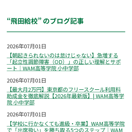
“飛田給校” のブログ記事
2026年07月01日
【朝起きられないのは怠けじゃない】急増する
「起立性調節障害（OD）」の正しい理解とサポ
ート｜WAM高等学院 小中学部
2026年07月01日
【最大月2万円】東京都のフリースクール利用料
助成金を徹底解説【2026年最新版】| WAM高等学
院 小中学部
2026年07月01日
【学校に行かなくても進級・卒業】WAM高等学院
で「出席扱い」を勝ち取る5つのステップ｜WAM