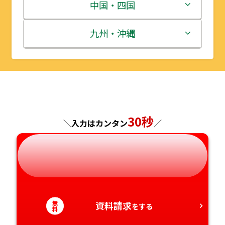
宮城県
群馬県
富山県
三重県
中国・四国
秋田県
埼玉県
石川県
滋賀県
鳥取県
九州・沖縄
山形県
千葉県
福井県
京都府
島根県
福岡県
福島県
東京都
山梨県
大阪府
岡山県
佐賀県
神奈川県
長野県
兵庫県
広島県
長崎県
30秒
＼入力はカンタン
／
岐阜県
奈良県
山口県
熊本県
静岡県
和歌山県
徳島県
大分県
愛知県
香川県
宮崎県
無
資料請求
をする
料