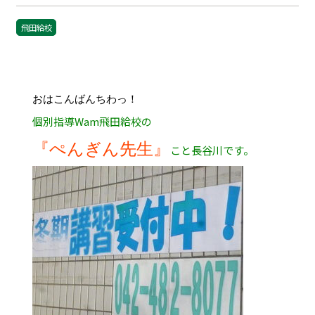
飛田給校
おはこんばんちわっ！
個別指導Wam飛田給校の
『ぺんぎん先生』
こと長谷川です。