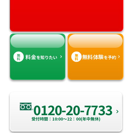
愛媛県
鹿児島県
高知県
沖縄県
無
無
料金
無料体験
を知りたい
を予約
料
料
0120-20-7733
受付時間：10:00～22：00(年中無休)