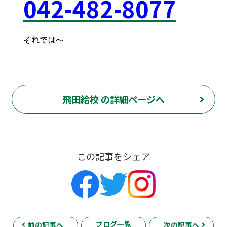
042
-48
2-8077
それでは～
府中市 調布市 三鷹市 世田谷区 稲城市 飛田給 武蔵野台 西調布 白糸台 塾 個別指導 進学 補習 定期試験 テスト 調布中 第五中 第六中 第二中 飛田給小 第三小 南白糸台小 小柳小 大学 受験 予備校 個別塾 高校生 都立 高校 調布北 府中東 府中 芦花 若葉総合 上石原 下石原 押立 大学 指定校 長谷川嘉俊 電通大 外大 電気通信大学 東京外国語大学 ピタドリ すらら 数学 英語 理科 社会 勉強の仕方 計画の立て方 プログラミング 英会話
飛田給校 の詳細ページへ
この記事をシェア
ブログ一覧
前の記事へ
次の記事へ