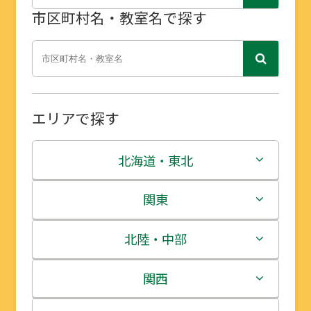
市区町村名・教室名で探す
エリアで探す
北海道・東北
北海道
関東
青森県
茨城県
北陸・中部
岩手県
栃木県
新潟県
関西