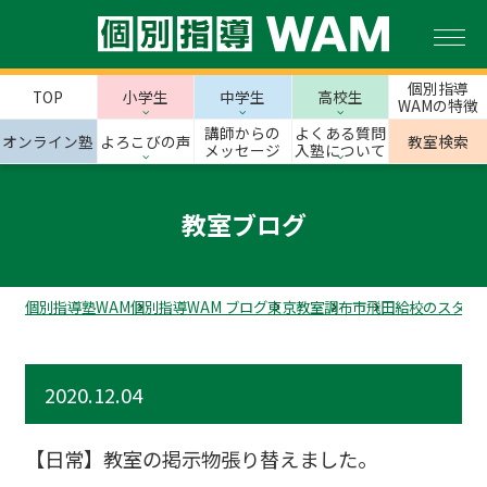
個別指導
TOP
小学生
中学生
高校生
WAMの特徴
講師からの
よくある質問
オンライン塾
よろこびの声
教室検索
メッセージ
入塾について
教室ブログ
個別指導塾WAM
個別指導WAM ブログ
東京教室
調布市
飛田給校のスタッ
2020.12.04
【日常】教室の掲示物張り替えました。