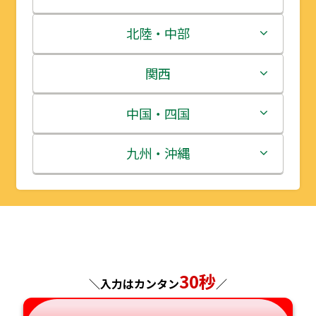
青森県
茨城県
北陸・中部
岩手県
栃木県
新潟県
関西
宮城県
群馬県
富山県
三重県
中国・四国
秋田県
埼玉県
石川県
滋賀県
鳥取県
九州・沖縄
山形県
千葉県
福井県
京都府
島根県
福岡県
福島県
東京都
山梨県
大阪府
岡山県
佐賀県
神奈川県
長野県
兵庫県
広島県
長崎県
30秒
＼入力はカンタン
／
岐阜県
奈良県
山口県
熊本県