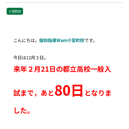
小宮町校
こんにちは。
個別指導Wam小宮町校
です。
今日は12月３日。
来年２月21日の都立高校一般入
80日
試まで，あと
となりま
した。