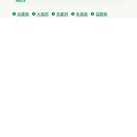
兵庫県
大阪府
京都府
奈良県
滋賀県
三重県
和歌山県
中国・四国
広島県
香川県
愛媛県
徳島県
九州・沖縄
福岡県
佐賀県
長崎県
熊本県
沖縄県
プライバシーポリシー
H.M.GROUP