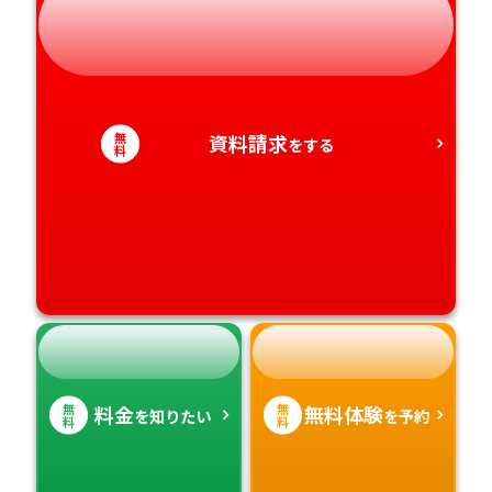
静岡県
和歌山県
徳島県
大分県
愛知県
香川県
宮崎県
無
資料請求
をする
料
愛媛県
鹿児島県
高知県
沖縄県
無
無
料金
無料体験
を知りたい
を予約
料
料