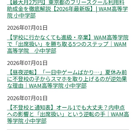
【最大月2万円】東京都のフリースクール利用料
助成金を徹底解説【2026年最新版】| WAM高等学
院 小中学部
2026年07月01日
【学校に行かなくても進級・卒業】WAM高等学院
で「出席扱い」を勝ち取る5つのステップ｜WAM
高等学院 小中学部
2026年07月01日
【昼夜逆転】「一日中ゲームばかり…」夏休み前
に不登校の子からスマホを取り上げるのが逆効果
な理由｜WAM高等学院 小中学部
2026年07月01日
【不登校と通知表】オール1でも大丈夫？内申点
への影響と「出席扱い」という逆転の手｜WAM高
等学院 小中学部