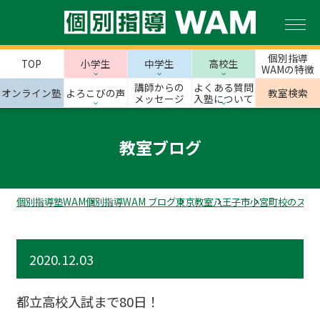
個別指導
TOP
小学生
中学生
高校生
WAMの特徴
講師からの
よくある質問
オンライン塾
よろこびの声
教室検索
メッセージ
入塾について
教室ブログ
個別指導塾WAM
個別指導WAM ブログ
東京教室
八王子市
小宮町校のスタ
2020.12.03
都立高校入試まで80日！