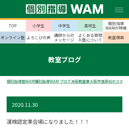
個別指導
TOP
小学生
中学生
高校生
WAMの特徴
講師からの
よくある質問
オンライン塾
よろこびの声
教室検索
メッセージ
入塾について
教室ブログ
個別指導塾WAM
個別指導WAM ブログ
大阪教室
東大阪市
吉原校のスタッ
2020.11.30
漢検認定準会場になりました！！！