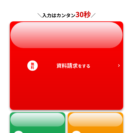
神奈川県
長野県
兵庫県
広島県
長崎県
30秒
＼入力はカンタン
／
岐阜県
奈良県
山口県
熊本県
静岡県
和歌山県
徳島県
大分県
愛知県
香川県
宮崎県
無
資料請求
をする
料
愛媛県
鹿児島県
高知県
沖縄県