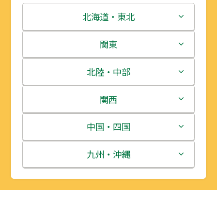
北海道・東北
北海道
関東
青森県
茨城県
北陸・中部
岩手県
栃木県
新潟県
関西
宮城県
群馬県
富山県
三重県
中国・四国
秋田県
埼玉県
石川県
滋賀県
鳥取県
九州・沖縄
山形県
千葉県
福井県
京都府
島根県
福岡県
福島県
東京都
山梨県
大阪府
岡山県
佐賀県