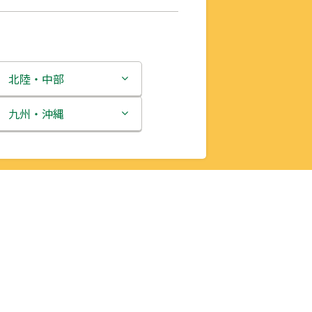
北陸・中部
新潟県
九州・沖縄
富山県
福岡県
石川県
佐賀県
福井県
長崎県
山梨県
熊本県
長野県
大分県