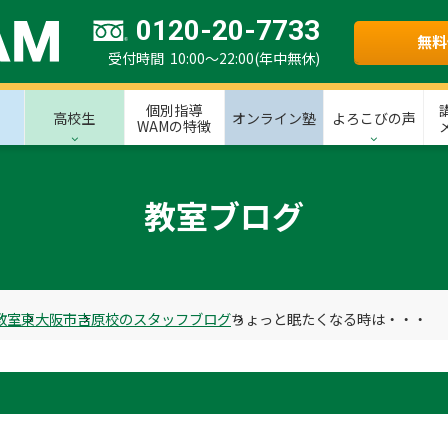
0120-20-7733
無料
受付時間 10:00～22:00(年中無休)
個別指導
高校生
オンライン塾
よろこびの声
WAMの特徴
教室ブログ
教室
東大阪市
吉原校のスタッフブログ
ちょっと眠たくなる時は・・・