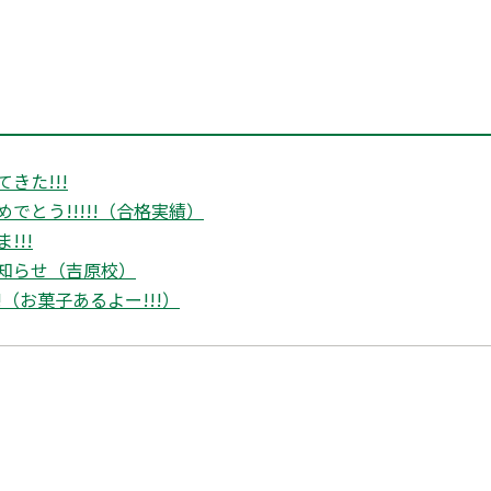
きた!!!
でとう!!!!!（合格実績）
!!!
知らせ（吉原校）
n!!!（お菓子あるよー!!!）