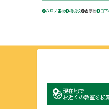
八戸ノ里校
楠根校
吉原校
日下
現在地で
お近くの教室を検