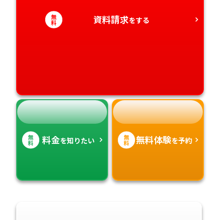
愛知県
香川県
宮崎県
無
資料請求
をする
料
愛媛県
鹿児島県
高知県
沖縄県
無
無
料金
無料体験
を知りたい
を予約
料
料