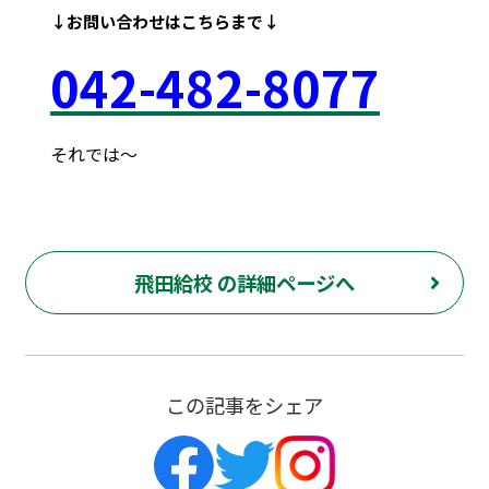
↓お問い合わせはこちらまで↓
042
-48
2-8077
それでは～
府中市 調布市 三鷹市 世田谷区 稲城市 飛田給 武蔵野台 西調布 白糸台 塾 個別指導 進学 補習 定期試験 テスト 調布中 第五中 第六中 第二中 飛田給小 第三小 南白糸台小 小柳小 大学 受験 予備校 個別塾 高校生 都立 高校 調布北 府中東 府中 芦花 若葉総合 上石原 下石原 押立 大学 指定校 長谷川嘉俊 電通大 外大 電気通信大学 東京外国語大学 ピタドリ すらら 数学 英語 理科 社会 勉強の仕方 計画の立て方 プログラミング 英会話
飛田給校 の詳細ページへ
この記事をシェア