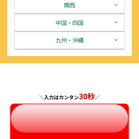
岩手県
栃木県
新潟県
関西
宮城県
群馬県
富山県
三重県
中国・四国
秋田県
埼玉県
石川県
滋賀県
鳥取県
九州・沖縄
山形県
千葉県
福井県
京都府
島根県
福岡県
福島県
東京都
山梨県
大阪府
岡山県
佐賀県
神奈川県
長野県
兵庫県
広島県
長崎県
30秒
＼入力はカンタン
／
岐阜県
奈良県
山口県
熊本県
静岡県
和歌山県
徳島県
大分県