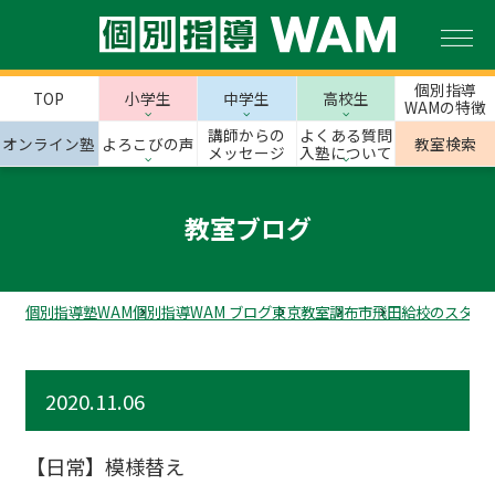
個別指導
TOP
小学生
中学生
高校生
WAMの特徴
講師からの
よくある質問
オンライン塾
よろこびの声
教室検索
メッセージ
入塾について
教室ブログ
個別指導塾WAM
個別指導WAM ブログ
東京教室
調布市
飛田給校のスタッ
2020.11.06
【日常】模様替え