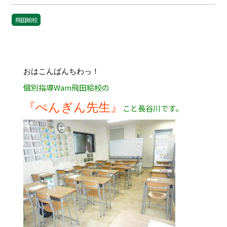
飛田給校
おはこんばんちわっ！
個別指導Wam飛田給校の
『ぺんぎん先生』
こと長谷川です。