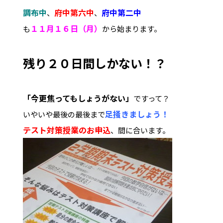
調布中
府中第六中
府中第二中
、
、
１１月１６日（月）
も
から始まります。
残り２０日間しかない！？
「今更焦ってもしょうがない」
ですって？
足掻きましょう！
いやいや最後の最後まで
テスト対策授業のお申込
、間に合います。