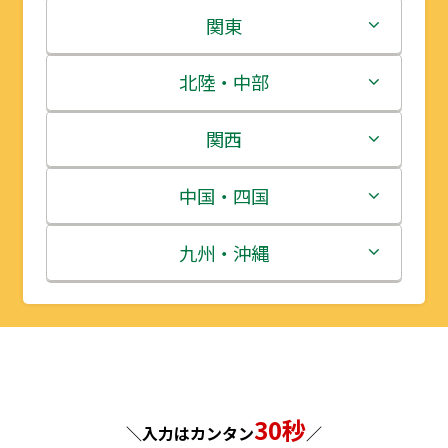
北海道
関東
青森県
茨城県
北陸・中部
岩手県
栃木県
新潟県
関西
宮城県
群馬県
富山県
三重県
中国・四国
秋田県
埼玉県
石川県
滋賀県
鳥取県
九州・沖縄
山形県
千葉県
福井県
京都府
島根県
福岡県
福島県
東京都
山梨県
大阪府
岡山県
佐賀県
神奈川県
長野県
兵庫県
広島県
長崎県
30秒
＼入力はカンタン
／