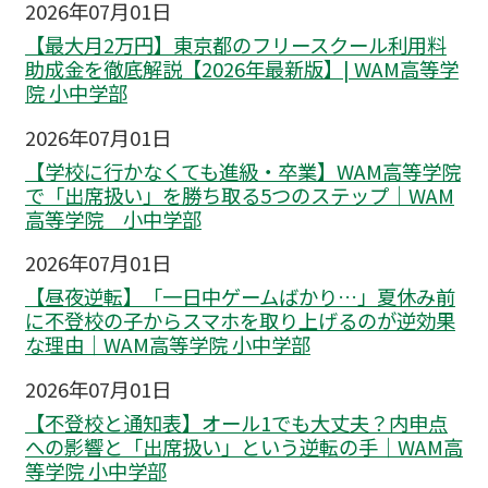
2026年07月01日
【最大月2万円】東京都のフリースクール利用料
助成金を徹底解説【2026年最新版】| WAM高等学
院 小中学部
2026年07月01日
【学校に行かなくても進級・卒業】WAM高等学院
で「出席扱い」を勝ち取る5つのステップ｜WAM
高等学院 小中学部
2026年07月01日
【昼夜逆転】「一日中ゲームばかり…」夏休み前
に不登校の子からスマホを取り上げるのが逆効果
な理由｜WAM高等学院 小中学部
2026年07月01日
【不登校と通知表】オール1でも大丈夫？内申点
への影響と「出席扱い」という逆転の手｜WAM高
等学院 小中学部