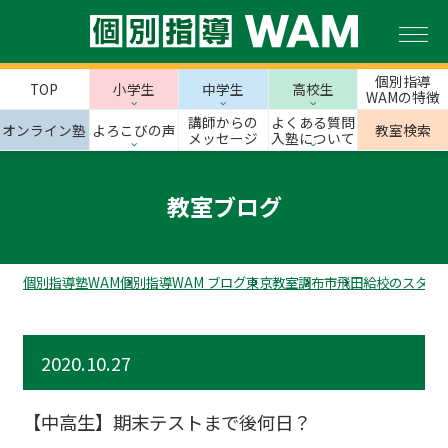
個別指導
TOP
小学生
中学生
高校生
WAMの特徴
講師からの
よくある質問
オンライン塾
よろこびの声
教室検索
メッセージ
入塾について
教室ブログ
個別指導塾WAM
個別指導WAM ブログ
東京教室
調布市
飛田給校のスタッ
2020.10.27
【中高生】期末テストまで後何日？