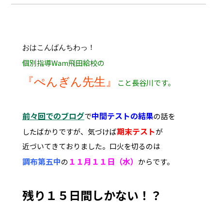
おはこんばんちわっ！
個別指導Wam飛田給校の
『ぺんぎん先生』
こと長谷川です。
前々回でのブログ
中間テストの結果
で
の話を
期末テスト
したばかりですが、気づけば
が
近づいてきておりました。口火を切るのは
調布第五中
１１月１１日（水）
の
からです。
残り１５日間しかない！？