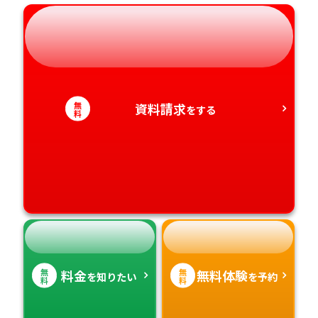
岐阜県
奈良県
山口県
熊本県
静岡県
和歌山県
徳島県
大分県
愛知県
香川県
宮崎県
無
資料請求
をする
料
愛媛県
鹿児島県
高知県
沖縄県
無
無
料金
無料体験
を知りたい
を予約
料
料