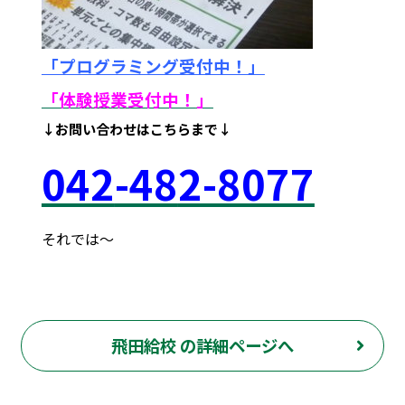
「プログラミング受付中！」
「体験授業受付中！
」
↓お問い合わせはこちらまで↓
042
-48
2-8077
それでは～
府中市 調布市 三鷹市 世田谷区 稲城市 飛田給 武蔵野台 西調布 白糸台 塾 個別指導 進学 補習 定期試験 テスト 調布中 第五中 第六中 第二中 飛田給小 第三小 南白糸台小 小柳小 大学 受験 予備校 個別塾 高校生 都立 高校 調布北 府中東 府中 芦花 若葉総合 上石原 下石原 押立 大学 指定校 長谷川嘉俊 電通大 外大 電気通信大学 東京外国語大学 ピタドリ すらら 数学 英語 理科 社会 勉強の仕方 計画の立て方 プログラミング 英会話
飛田給校 の詳細ページへ