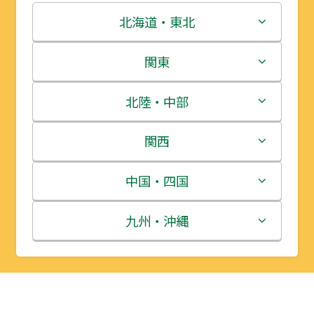
北海道・東北
北海道
関東
青森県
茨城県
北陸・中部
岩手県
栃木県
新潟県
関西
宮城県
群馬県
富山県
三重県
中国・四国
秋田県
埼玉県
石川県
滋賀県
鳥取県
九州・沖縄
山形県
千葉県
福井県
京都府
島根県
福岡県
福島県
東京都
山梨県
大阪府
岡山県
佐賀県