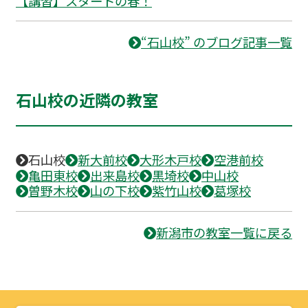
【講習】スタートの春！
“石山校” のブログ記事一覧
石山校の近隣の教室
石山校
新大前校
大形木戸校
空港前校
亀田東校
出来島校
黒埼校
中山校
曽野木校
山の下校
紫竹山校
葛塚校
新潟市の教室一覧に戻る