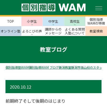
個別指導
TOP
小学生
中学生
高校生
WAMの特徴
講師からの
よくある質問
オンライン塾
よろこびの声
教室検索
メッセージ
入塾について
教室ブログ
個別指導塾WAM
個別指導WAM ブログ
新潟教室
新潟市
石山校のスタッフ
2020.10.12
前期終了そして後期のはじまり