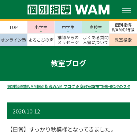
個別指導
TOP
小学生
中学生
高校生
WAMの特徴
講師からの
よくある質問
オンライン塾
よろこびの声
教室検索
メッセージ
入塾について
教室ブログ
個別指導塾WAM
個別指導WAM ブログ
東京教室
調布市
飛田給校のスタッ
2020.10.12
【日常】すっかり秋模様となってきました。