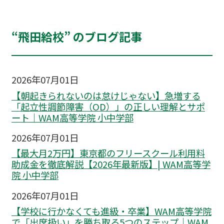
“飛田給校” のブログ記事
2026年07月01日
【朝起きられないのは怠けじゃない】急増する
「起立性調節障害（OD）」の正しい理解とサポ
ート｜WAM高等学院 小中学部
2026年07月01日
【最大月2万円】東京都のフリースクール利用料
助成金を徹底解説【2026年最新版】| WAM高等学
院 小中学部
2026年07月01日
【学校に行かなくても進級・卒業】WAM高等学院
で「出席扱い」を勝ち取る5つのステップ｜WAM