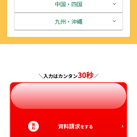
宮城県
群馬県
富山県
三重県
中国・四国
秋田県
埼玉県
石川県
滋賀県
鳥取県
九州・沖縄
山形県
千葉県
福井県
京都府
島根県
福岡県
福島県
東京都
山梨県
大阪府
岡山県
佐賀県
神奈川県
長野県
兵庫県
広島県
長崎県
30秒
＼入力はカンタン
／
岐阜県
奈良県
山口県
熊本県
静岡県
和歌山県
徳島県
大分県
愛知県
香川県
宮崎県
無
資料請求
をする
料