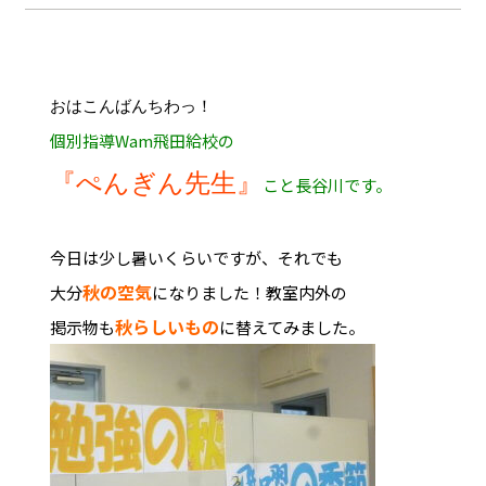
おはこんばんちわっ！
個別指導Wam飛田給校の
『ぺんぎん先生』
こと長谷川です。
今日は少し暑いくらいですが、それでも
秋の空気
大分
になりました！教室内外の
秋らしいもの
掲示物も
に替えてみました。