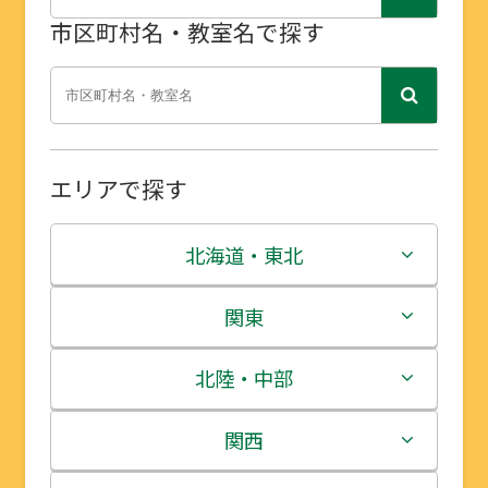
市区町村名・教室名で探す
エリアで探す
北海道・東北
北海道
関東
青森県
茨城県
北陸・中部
岩手県
栃木県
新潟県
関西