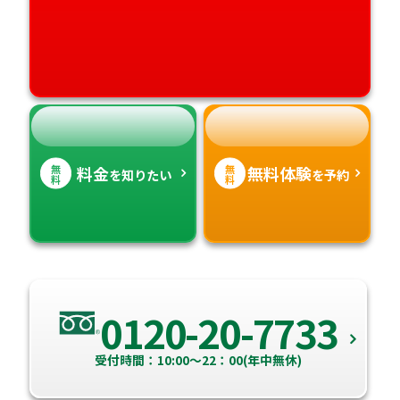
愛媛県
鹿児島県
高知県
沖縄県
無
無
料金
無料体験
を知りたい
を予約
料
料
0120-20-7733
受付時間：10:00～22：00(年中無休)