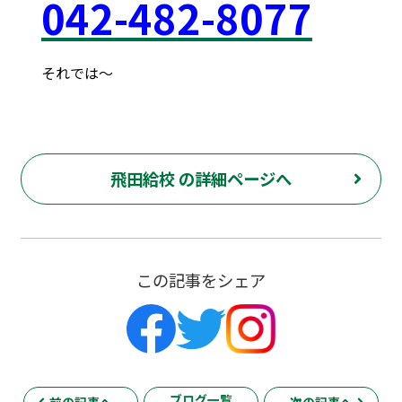
042
-48
2-8077
それでは～
府中市 調布市 三鷹市 世田谷区 稲城市 飛田給 武蔵野台 西調布 白糸台 塾 個別指導 進学 補習 定期試験 テスト 調布中 第五中 第六中 第二中 飛田給小 第三小 南白糸台小 小柳小 大学 受験 予備校 個別塾 高校生 都立 高校 調布北 府中東 府中 芦花 若葉総合 上石原 下石原 押立 大学 指定校 長谷川嘉俊 電通大 外大 電気通信大学 東京外国語大学 ピタドリ すらら 数学 英語 理科 社会 勉強の仕方 計画の立て方 プログラミング 英会話
飛田給校 の詳細ページへ
この記事をシェア
ブログ一覧
前の記事へ
次の記事へ