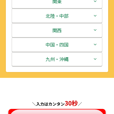
北海道
関東
青森県
茨城県
北陸・中部
岩手県
栃木県
新潟県
関西
宮城県
群馬県
富山県
三重県
中国・四国
秋田県
埼玉県
石川県
滋賀県
鳥取県
九州・沖縄
山形県
千葉県
福井県
京都府
島根県
福岡県
福島県
東京都
山梨県
大阪府
岡山県
佐賀県
神奈川県
長野県
兵庫県
広島県
長崎県
30秒
＼入力はカンタン
／