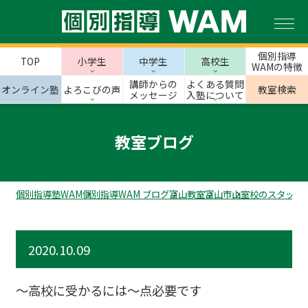
個別指導
TOP
小学生
中学生
高校生
WAMの特徴
講師からの
よくある質問
オンライン塾
よろこびの声
教室検索
メッセージ
入塾について
教室ブログ
個別指導塾WAM
個別指導WAM ブログ
富山教室
富山市
山室校のスタッフ
2020.10.09
～高校に受かるには～点必要です