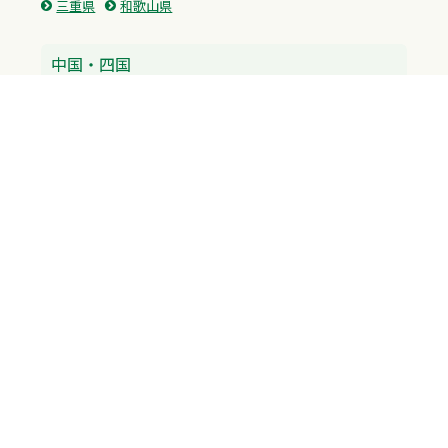
三重県
和歌山県
中国・四国
広島県
香川県
愛媛県
徳島県
九州・沖縄
福岡県
佐賀県
長崎県
熊本県
沖縄県
プライバシーポリシー
H.M.GROUP
WAMからのお知らせ
サイトマップ
自習室利用申込
成績保証制度 利用申込