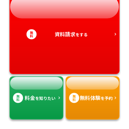
岐阜県
奈良県
山口県
熊本県
静岡県
和歌山県
徳島県
大分県
愛知県
香川県
宮崎県
無
資料請求
をする
料
愛媛県
鹿児島県
高知県
沖縄県
無
無
料金
無料体験
を知りたい
を予約
料
料