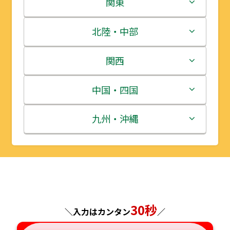
北海道
関東
青森県
茨城県
北陸・中部
岩手県
栃木県
新潟県
関西
宮城県
群馬県
富山県
三重県
中国・四国
秋田県
埼玉県
石川県
滋賀県
鳥取県
九州・沖縄
山形県
千葉県
福井県
京都府
島根県
福岡県
福島県
東京都
山梨県
大阪府
岡山県
佐賀県
神奈川県
長野県
兵庫県
広島県
長崎県
30秒
＼入力はカンタン
／