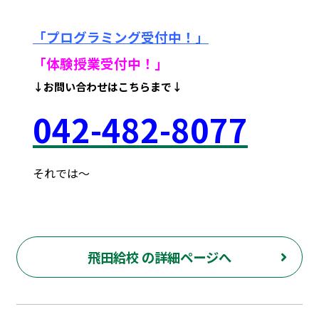
「プログラミング受付中！」
「体験授業受付中！
」
↓お問い合わせはこちらまで↓
042
-48
2-8077
それでは～
府中市 調布市 三鷹市 世田谷区 稲城市 飛田給 武蔵野台 西調布 白糸台 塾 個別指導 進学 補習 定期試験 テスト 調布中 第五中 第六中 第二中 飛田給小 第三小 南白糸台小 小柳小 大学 受験 予備校 個別塾 高校生 都立 高校 調布北 府中東 府中 芦花 若葉総合 上石原 下石原 押立 大学 指定校 長谷川嘉俊 電通大 外大 電気通信大学 東京外国語大学 ピタドリ すらら 数学 英語 理科 社会 勉強の仕方 計画の立て方 プログラミング 英会話
飛田給校 の詳細ページへ