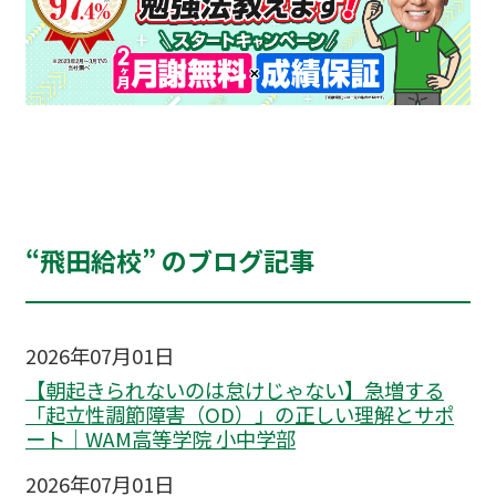
“飛田給校” のブログ記事
2026年07月01日
【朝起きられないのは怠けじゃない】急増する
「起立性調節障害（OD）」の正しい理解とサポ
ート｜WAM高等学院 小中学部
2026年07月01日