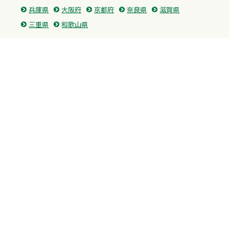
兵庫県
大阪府
京都府
奈良県
滋賀県
三重県
和歌山県
中国・四国
広島県
香川県
愛媛県
徳島県
九州・沖縄
福岡県
佐賀県
長崎県
熊本県
沖縄県
プライバシーポリシー
H.M.GROUP
WAMからのお知らせ
サイトマップ
自習室利用申込
成績保証制度 利用申込