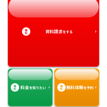
岐阜県
奈良県
山口県
熊本県
静岡県
和歌山県
徳島県
大分県
愛知県
香川県
宮崎県
無
資料請求
をする
料
愛媛県
鹿児島県
高知県
沖縄県
無
無
料金
無料体験
を知りたい
を予約
料
料