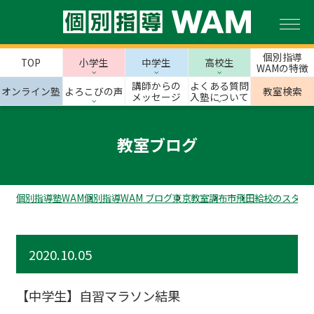
個別指導
TOP
小学生
中学生
高校生
WAMの特徴
講師からの
よくある質問
オンライン塾
よろこびの声
教室検索
メッセージ
入塾について
教室ブログ
個別指導塾WAM
個別指導WAM ブログ
東京教室
調布市
飛田給校のスタッ
2020.10.05
【中学生】自習マラソン結果