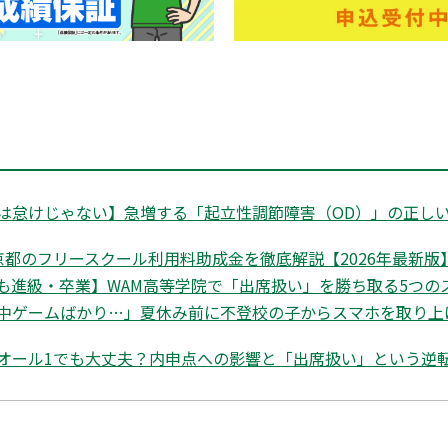
は怠けじゃない】急増する「起立性調節障害（OD）」の正しい
都のフリースクール利用料助成金を徹底解説【2026年最新版】|
も進級・卒業】WAM高等学院で「出席扱い」を勝ち取る5つの
中ゲームばかり…」夏休み前に不登校の子からスマホを取り上
オール1でも大丈夫？内申点への影響と「出席扱い」という逆転