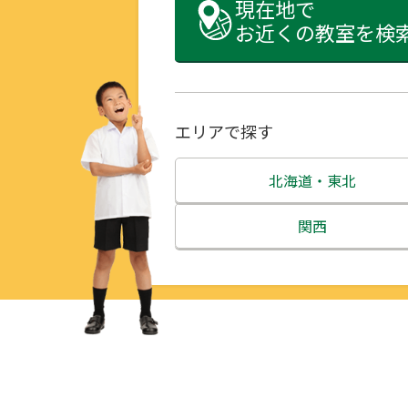
現在地で
お近くの教室を検
エリアで探す
北海道・東北
北海道
関西
青森県
三重県
岩手県
滋賀県
宮城県
京都府
秋田県
大阪府