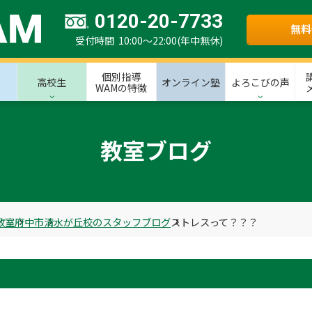
0120-20-7733
無料
受付時間 10:00～22:00(年中無休)
個別指導
高校生
オンライン塾
よろこびの声
WAMの特徴
教室ブログ
教室
府中市
清水が丘校のスタッフブログ
ストレスって？？？