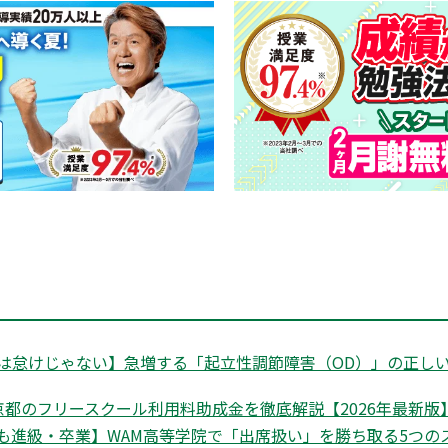
は怠けじゃない】急増する「起立性調節障害（OD）」の正しい
都のフリースクール利用料助成金を徹底解説【2026年最新版】|
も進級・卒業】WAM高等学院で「出席扱い」を勝ち取る5つの