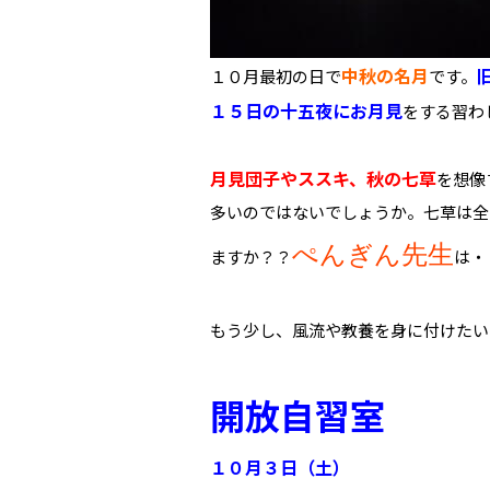
中秋の名月
１０月最初の日で
です。
１５日の十五夜にお月見
をする習わ
月見団子やススキ、秋の七草
を想像
多いのではないでしょうか。七草は全
ぺんぎん先生
ますか？？
は・
もう少し、風流や教養を身に付けたい
開放自習室
１０月３日（土）