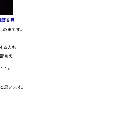
旧暦８月
しの事です。
する人も
部言え
・・。
と思います。