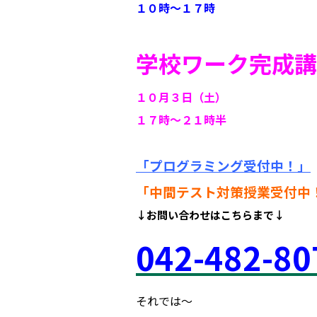
１０時～１７時
学校ワーク完成講
１０月３日（土）
１７時～２１時半
「プログラミング受付中！」
「中間テスト対策授業受付中
↓お問い合わせはこちらまで↓
042
-48
2-80
それでは～
府中市 調布市 三鷹市 世田谷区 稲城市 飛田給 武蔵野台 西調布 白糸台 塾 個別指導 進学 補習 定期試験 テスト 調布中 第五中 第六中 第二中 飛田給小 第三小 南白糸台小 小柳小 大学 受験 予備校 個別塾 高校生 都立 高校 調布北 府中東 府中 芦花 若葉総合 上石原 下石原 押立 大学 指定校 長谷川嘉俊 電通大 外大 電気通信大学 