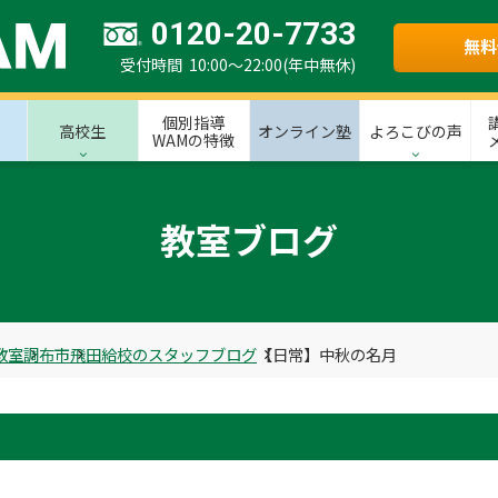
0120-20-7733
無料
受付時間 10:00～22:00(年中無休)
個別指導
高校生
オンライン塾
よろこびの声
WAMの特徴
教室ブログ
教室
調布市
飛田給校のスタッフブログ
【日常】中秋の名月