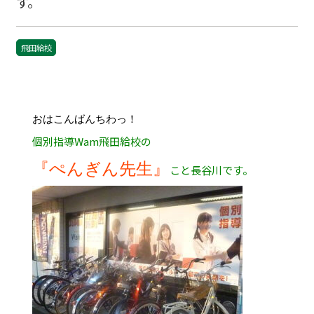
す。
飛田給校
おはこんばんちわっ！
個別指導Wam飛田給校の
『ぺんぎん先生』
こと長谷川です。