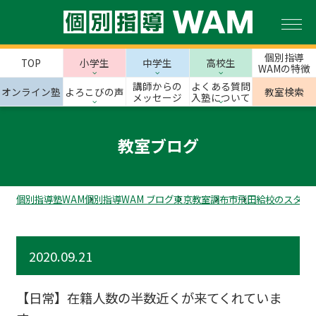
個別指導
TOP
小学生
中学生
高校生
WAMの特徴
講師からの
よくある質問
オンライン塾
よろこびの声
教室検索
メッセージ
入塾について
教室ブログ
個別指導塾WAM
個別指導WAM ブログ
東京教室
調布市
飛田給校のスタッ
2020.09.21
【日常】在籍人数の半数近くが来てくれていま