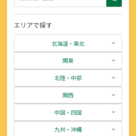
エリアで探す
北海道・東北
北海道
関東
青森県
茨城県
北陸・中部
岩手県
栃木県
新潟県
関西
宮城県
群馬県
富山県
三重県
中国・四国
秋田県
埼玉県
石川県
滋賀県
鳥取県
九州・沖縄