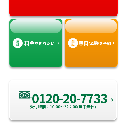
無
無
料金
無料体験
を知りたい
を予約
料
料
0120-20-7733
受付時間：10:00～22：00(年中無休)