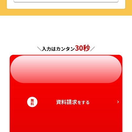
山形県
千葉県
福井県
京都府
島根県
福岡県
福島県
東京都
山梨県
大阪府
岡山県
佐賀県
神奈川県
長野県
兵庫県
広島県
長崎県
30秒
＼入力はカンタン
／
岐阜県
奈良県
山口県
熊本県
静岡県
和歌山県
徳島県
大分県
愛知県
香川県
宮崎県
無
資料請求
をする
料
愛媛県
鹿児島県
高知県
沖縄県