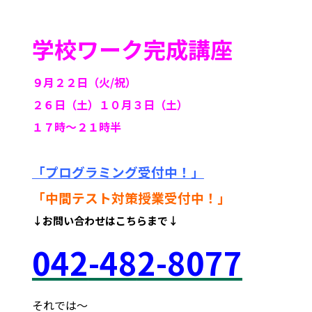
学校ワーク完成講座
９月
２２日（火/祝）
２６日（土）
１０月３日（土）
１７時～２１時半
「プログラミング受付中！」
「中間テスト対策授業受付中！
」
↓お問い合わせはこちらまで↓
042
-48
2-8077
それでは～
府中市 調布市 三鷹市 世田谷区 稲城市 飛田給 武蔵野台 西調布 白糸台 塾 個別 指導 進学 補習 定期試験 テスト 調布中 第五中 第六中 第二中 飛田給小 第三小 南白糸台小 小柳小 大学 受験 都立 高校 調布北 府中東 府中 芦花 若葉総合 上石原 下石原 押立 白糸台 夏期 講習 大学 指定校 長谷川嘉俊 電通大 外大 電気通信大学 東京外国語大学 ピタドリ すらら 数学 英語 理科 社会 勉強の仕方 夏休み 計画の立て方 プログラミング 英会話