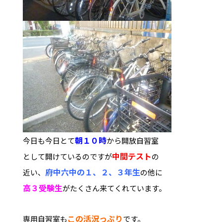
朝１０時
今日も今日とて
から開放自習室
中間テスト
として開けているのですが
の
府中六中の
１、２、３年生
近い、
の他に
高３受験生
がたくさん来てくれています。
この活況っぷり
専用自習室も
です。