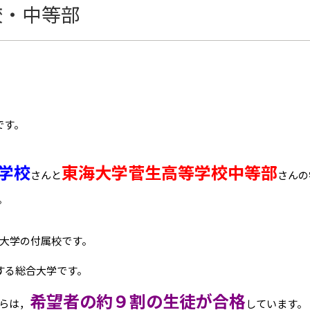
校・中等部
です。
学校
東海大学菅生高等学校中等部
さんと
さんの
。
大学の付属校です。
擁する総合大学です。
希望者の約９割の生徒が合格
らは，
しています。