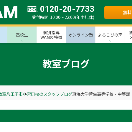
0120-20-7733
無料
受付時間 10:00～22:00(年中無休)
個別指導
高校生
オンライン塾
よろこびの声
WAMの特徴
教室ブログ
教室
八王子市
小宮町校のスタッフブログ
東海大学菅生高等学校・中等部