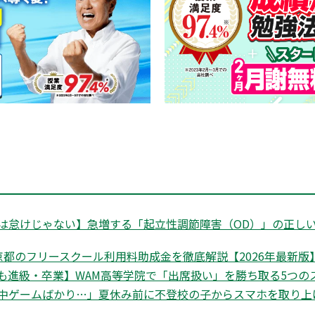
は怠けじゃない】急増する「起立性調節障害（OD）」の正しい
都のフリースクール利用料助成金を徹底解説【2026年最新版】|
も進級・卒業】WAM高等学院で「出席扱い」を勝ち取る5つの
中ゲームばかり…」夏休み前に不登校の子からスマホを取り上