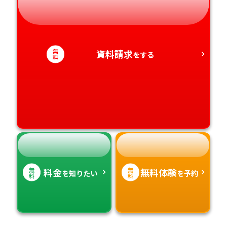
静岡県
和歌山県
徳島県
大分県
愛知県
香川県
宮崎県
無
資料請求
をする
料
愛媛県
鹿児島県
高知県
沖縄県
無
無
料金
無料体験
を知りたい
を予約
料
料