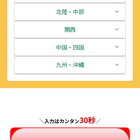
青森県
茨城県
北陸・中部
岩手県
栃木県
新潟県
関西
宮城県
群馬県
富山県
三重県
中国・四国
秋田県
埼玉県
石川県
滋賀県
鳥取県
九州・沖縄
山形県
千葉県
福井県
京都府
島根県
福岡県
福島県
東京都
山梨県
大阪府
岡山県
佐賀県
神奈川県
長野県
兵庫県
広島県
長崎県
30秒
＼入力はカンタン
／
岐阜県
奈良県
山口県
熊本県