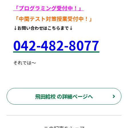
「プログラミング受付中！」
「中間テスト対策授業受付中！
」
↓お問い合わせはこちらまで↓
042
-48
2-8077
それでは～
府中市 調布市 三鷹市 世田谷区 稲城市 飛田給 武蔵野台 西調布 白糸台 塾 個別 指導 進学 補習 定期試験 テスト 調布中 第五中 第六中 第二中 飛田給小 第三小 南白糸台小 小柳小 大学 受験 都立 高校 調布北 府中東 府中 芦花 若葉総合 上石原 下石原 押立 白糸台 夏期 講習 大学 指定校 長谷川嘉俊 電通大 外大 電気通信大学 東京外国語大学 ピタドリ すらら 数学 英語 理科 社会 勉強の仕方 夏休み 計画の立て方 プログラミング 英会話
飛田給校 の詳細ページへ