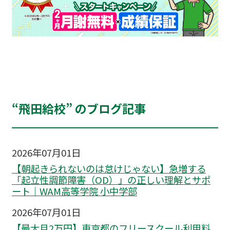
“飛田給校” のブログ記事
2026年07月01日
【朝起きられないのは怠けじゃない】急増する
「起立性調節障害（OD）」の正しい理解とサポ
ート｜WAM高等学院 小中学部
2026年07月01日
【最大月2万円】東京都のフリースクール利用料