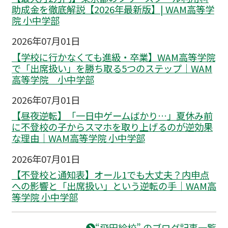
助成金を徹底解説【2026年最新版】| WAM高等学
院 小中学部
2026年07月01日
【学校に行かなくても進級・卒業】WAM高等学院
で「出席扱い」を勝ち取る5つのステップ｜WAM
高等学院 小中学部
2026年07月01日
【昼夜逆転】「一日中ゲームばかり…」夏休み前
に不登校の子からスマホを取り上げるのが逆効果
な理由｜WAM高等学院 小中学部
2026年07月01日
【不登校と通知表】オール1でも大丈夫？内申点
への影響と「出席扱い」という逆転の手｜WAM高
等学院 小中学部
“飛田給校” のブログ記事一覧