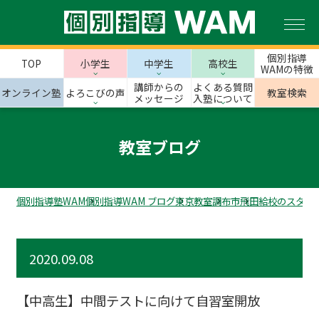
個別指導
TOP
小学生
中学生
高校生
WAMの特徴
講師からの
よくある質問
オンライン塾
よろこびの声
教室検索
メッセージ
入塾について
教室ブログ
個別指導塾WAM
個別指導WAM ブログ
東京教室
調布市
飛田給校のスタッ
2020.09.08
【中高生】中間テストに向けて自習室開放