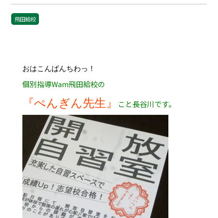
飛田給校
おはこんばんちわっ！
個別指導Wam飛田給校の
『ぺんぎん先生』
こと長谷川です。