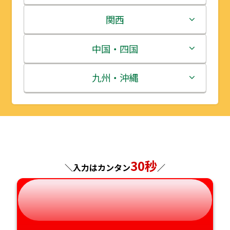
岩手県
栃木県
新潟県
関西
宮城県
群馬県
富山県
三重県
中国・四国
秋田県
埼玉県
石川県
滋賀県
鳥取県
九州・沖縄
山形県
千葉県
福井県
京都府
島根県
福岡県
福島県
東京都
山梨県
大阪府
岡山県
佐賀県
神奈川県
長野県
兵庫県
広島県
長崎県
30秒
＼入力はカンタン
／
岐阜県
奈良県
山口県
熊本県
静岡県
和歌山県
徳島県
大分県