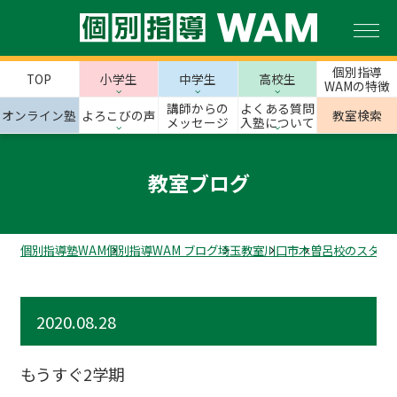
個別指導
TOP
小学生
中学生
高校生
WAMの特徴
講師からの
よくある質問
オンライン塾
よろこびの声
教室検索
メッセージ
入塾について
教室ブログ
個別指導塾WAM
個別指導WAM ブログ
埼玉教室
川口市
木曽呂校のスタッ
2020.08.28
もうすぐ2学期