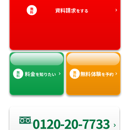
愛知県
無
香川県
資料請求
宮崎県
をする
料
愛媛県
鹿児島県
高知県
沖縄県
無
無
料金
無料体験
を知りたい
を予約
料
料
0120-20-7733