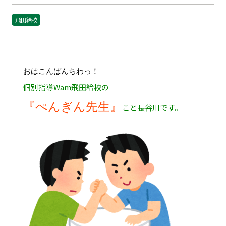
飛田給校
おはこんばんちわっ！
個別指導Wam飛田給校の
『ぺんぎん先生』
こと長谷川です。