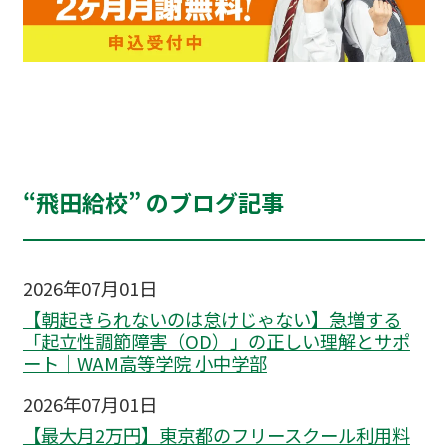
“飛田給校” のブログ記事
2026年07月01日
【朝起きられないのは怠けじゃない】急増する
「起立性調節障害（OD）」の正しい理解とサポ
ート｜WAM高等学院 小中学部
2026年07月01日
【最大月2万円】東京都のフリースクール利用料