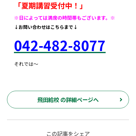
「夏期講習受付中！
」
※日によっては満席の時間帯もございます。※
↓お問い合わせはこちらまで↓
042
-48
2-8077
それでは～
府中市 調布市 三鷹市 世田谷区 稲城市 飛田給 武蔵野台 西調布 白糸台 塾 個別 指導 進学 補習 定期試験 テスト 調布中 第五中 第六中 第二中 飛田給小 第三小 南白糸台小 小柳小 大学 受験 都立 高校 調布北 府中東 府中 芦花 若葉総合 上石原 下石原 押立 白糸台 夏期 講習 大学 指定校 長谷川嘉俊 電通大 外大 電気通信大学 東京外国語大学 ピタドリ すらら 数学 英語 理科 社会 勉強の仕方 夏休み 計画の立て方
飛田給校 の詳細ページへ
この記事をシェア