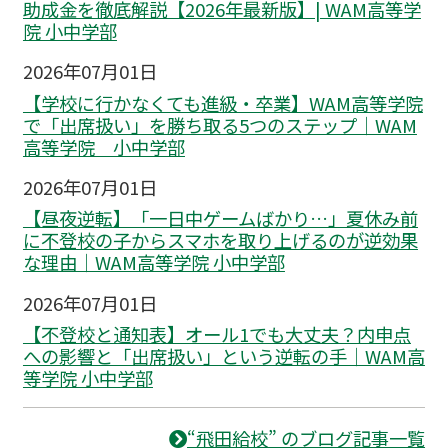
助成金を徹底解説【2026年最新版】| WAM高等学
院 小中学部
2026年07月01日
【学校に行かなくても進級・卒業】WAM高等学院
で「出席扱い」を勝ち取る5つのステップ｜WAM
高等学院 小中学部
2026年07月01日
【昼夜逆転】「一日中ゲームばかり…」夏休み前
に不登校の子からスマホを取り上げるのが逆効果
な理由｜WAM高等学院 小中学部
2026年07月01日
【不登校と通知表】オール1でも大丈夫？内申点
への影響と「出席扱い」という逆転の手｜WAM高
等学院 小中学部
“飛田給校” のブログ記事一覧