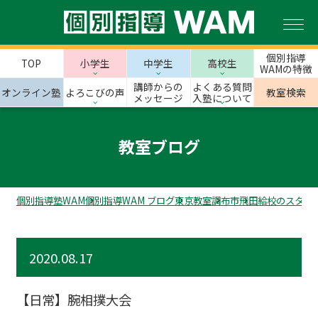
個別指導
TOP
小学生
中学生
高校生
WAMの特徴
講師からの
よくある質問
オンライン塾
よろこびの声
教室検索
メッセージ
入塾について
教室ブログ
個別指導塾WAM
個別指導WAM ブログ
東京教室
調布市
飛田給校のスタッ
2020.08.17
【日常】腕相撲大会