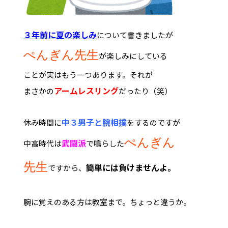
３年前に夏の楽しみ
について書きましたが
ぺんぎん先生
が楽しみにしている
ことが実はもう一つあります。それが
アームレスリング
まさかの
だったり（笑）
中３男子と腕相撲
休み時間に
をするのですが
ぺんぎん
武闘派
中高時代は
で鳴らした
先生
簡単には負けませんよ。
ですから、
腕に覚えのある方は教室まで。ちょっと違うか。