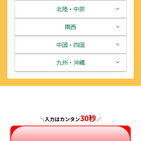
青森県
茨城県
北陸・中部
岩手県
栃木県
新潟県
関西
宮城県
群馬県
富山県
三重県
中国・四国
秋田県
埼玉県
石川県
滋賀県
鳥取県
九州・沖縄
山形県
千葉県
福井県
京都府
島根県
福岡県
福島県
東京都
山梨県
大阪府
岡山県
佐賀県
神奈川県
長野県
兵庫県
広島県
長崎県
30秒
＼入力はカンタン
／
岐阜県
奈良県
山口県
熊本県