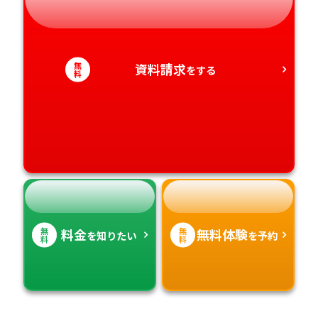
静岡県
和歌山県
徳島県
大分県
愛知県
香川県
宮崎県
無
資料請求
をする
料
愛媛県
鹿児島県
高知県
沖縄県
無
無
料金
無料体験
を知りたい
を予約
料
料