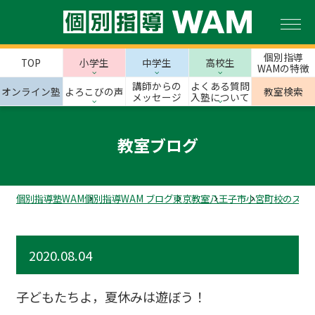
個別指導
TOP
小学生
中学生
高校生
WAMの特徴
講師からの
よくある質問
オンライン塾
よろこびの声
教室検索
メッセージ
入塾について
教室ブログ
個別指導塾WAM
個別指導WAM ブログ
東京教室
八王子市
小宮町校のスタ
2020.08.04
子どもたちよ，夏休みは遊ぼう！