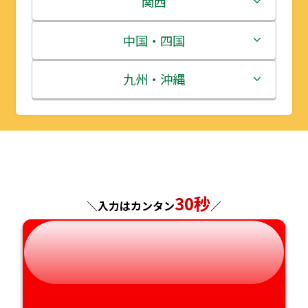
関西
宮城県
群馬県
富山県
三重県
中国・四国
秋田県
埼玉県
石川県
滋賀県
鳥取県
九州・沖縄
山形県
千葉県
福井県
京都府
島根県
福岡県
福島県
東京都
山梨県
大阪府
岡山県
佐賀県
神奈川県
長野県
兵庫県
広島県
長崎県
30秒
＼入力はカンタン
／
岐阜県
奈良県
山口県
熊本県
静岡県
和歌山県
徳島県
大分県
愛知県
香川県
宮崎県