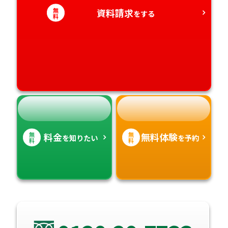
無
資料請求
をする
料
愛媛県
鹿児島県
高知県
沖縄県
無
無
料金
無料体験
を知りたい
を予約
料
料