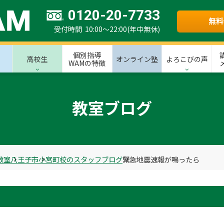
0120-20-7733
無料
受付時間 10:00～22:00(年中無休)
個別指導
高校生
オンライン塾
よろこびの声
WAMの特徴
教室ブログ
教室
八王子市
小宮町校のスタッフブログ
緊急地震速報が鳴ったら