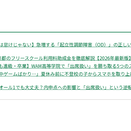
は怠けじゃない】急増する「起立性調節障害（OD）」の正しい
都のフリースクール利用料助成金を徹底解説【2026年最新版】|
も進級・卒業】WAM高等学院で「出席扱い」を勝ち取る5つの
中ゲームばかり…」夏休み前に不登校の子からスマホを取り上
オール1でも大丈夫？内申点への影響と「出席扱い」という逆転