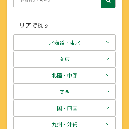
エリアで探す
北海道・東北
北海道
関東
青森県
茨城県
北陸・中部
岩手県
栃木県
新潟県
関西
宮城県
群馬県
富山県
三重県
中国・四国
秋田県
埼玉県
石川県
滋賀県
鳥取県
九州・沖縄