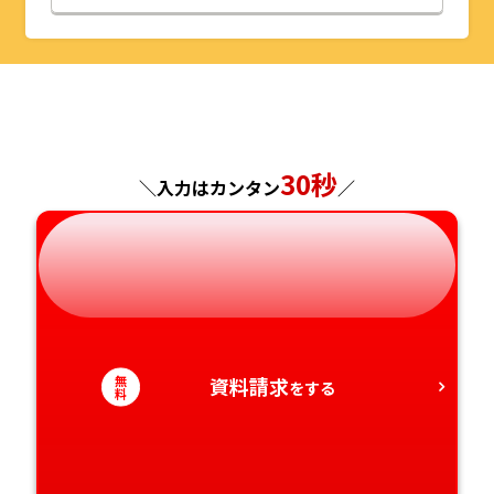
山形県
千葉県
福井県
京都府
島根県
福岡県
福島県
東京都
山梨県
大阪府
岡山県
佐賀県
神奈川県
長野県
兵庫県
広島県
長崎県
30秒
＼入力はカンタン
／
岐阜県
奈良県
山口県
熊本県
静岡県
和歌山県
徳島県
大分県
愛知県
香川県
宮崎県
無
資料請求
をする
料
愛媛県
鹿児島県
高知県
沖縄県