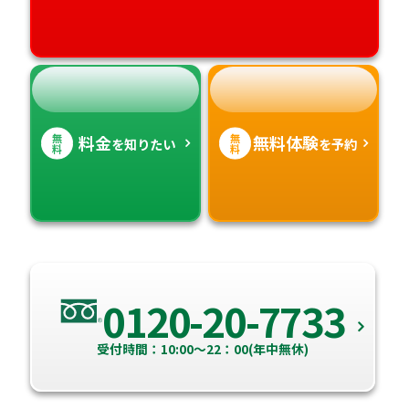
無
無
料金
無料体験
を知りたい
を予約
料
料
0120-20-7733
受付時間：10:00～22：00(年中無休)