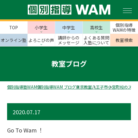
個別指導
TOP
小学生
中学生
高校生
WAMの特徴
講師からの
よくある質問
オンライン塾
よろこびの声
教室検索
メッセージ
入塾について
教室ブログ
個別指導塾WAM
個別指導WAM ブログ
東京教室
八王子市
小宮町校のスタ
2020.07.17
Go To Wam ！