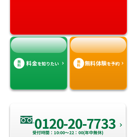
高知県
沖縄県
無
無
料金
無料体験
を知りたい
を予約
料
料
0120-20-7733
受付時間：10:00～22：00(年中無休)