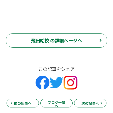
花 若葉総合 上石原 下石原 押立 白糸台 冬期 講習 大学 指
定校 長谷川嘉俊 電通大 外大 電気通信大学 東京外国語大学
飛田給校 の詳細ページへ
この記事をシェア
ブログ一覧
前の記事へ
次の記事へ
へ