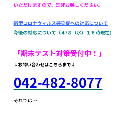
いただけますので、是非お越しください。
新型コロナウィルス感染症への対応について
今後の対応について（４/８（水）１６時現在）
「期末テスト対策受付中！
」
↓お問い合わせはこちらまで↓
042
-48
2-8077
それでは～
府中市 調布市 三鷹市 世田谷区 稲城市 飛田給
武蔵野台 西調布 白糸台 塾 個別 指導 進学 補習 定期試験
テスト 調布中 第五中 第六中 第二中 飛田給小 第三小 南白糸
台小 小柳小 大学 受験 都立 高校 調布北 府中東 府中 芦