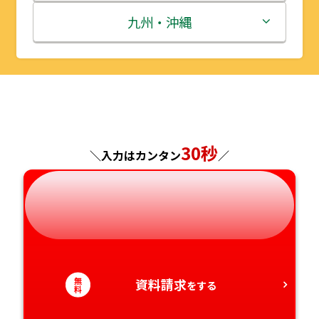
秋田県
埼玉県
石川県
滋賀県
鳥取県
九州・沖縄
山形県
千葉県
福井県
京都府
島根県
福岡県
福島県
東京都
山梨県
大阪府
岡山県
佐賀県
神奈川県
長野県
兵庫県
広島県
長崎県
30秒
＼入力はカンタン
／
岐阜県
奈良県
山口県
熊本県
静岡県
和歌山県
徳島県
大分県
愛知県
香川県
宮崎県
無
資料請求
をする
料
愛媛県
鹿児島県