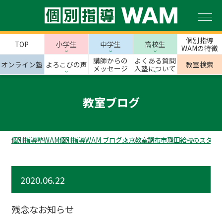
個別指導
TOP
小学生
中学生
高校生
WAMの特徴
講師からの
よくある質問
オンライン塾
よろこびの声
教室検索
メッセージ
入塾について
教室ブログ
個別指導塾WAM
個別指導WAM ブログ
東京教室
調布市
飛田給校のスタッ
2020.06.22
残念なお知らせ