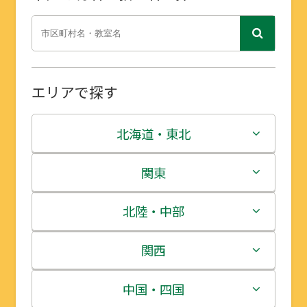
エリアで探す
北海道・東北
北海道
関東
青森県
茨城県
北陸・中部
岩手県
栃木県
新潟県
関西
宮城県
群馬県
富山県
三重県
中国・四国