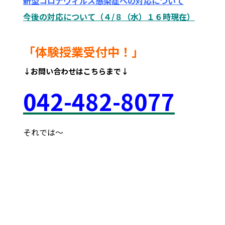
新型コロナウィルス感染症への対応について
今後の対応について（４/８（水）１６時現在）
「体験授業受付中！」
↓お問い合わせはこちらまで↓
042
-48
2-8077
それでは～
府中市 調布市 三鷹市 世田谷区 稲城市 飛田給
武蔵野台 西調布 白糸台 塾 個別 指導 進学 補習 定期試験
テスト 調布中 第五中 第六中 第二中 飛田給小 第三小 南白糸
台小 小柳小 大学 受験 都立 高校 調布北 府中東 府中 芦
花 若葉総合 上石原 下石原 押立 白糸台 冬期 講習 大学 指
定校 長谷川嘉俊 電通大 外大 電気通信大学 東京外国語大学