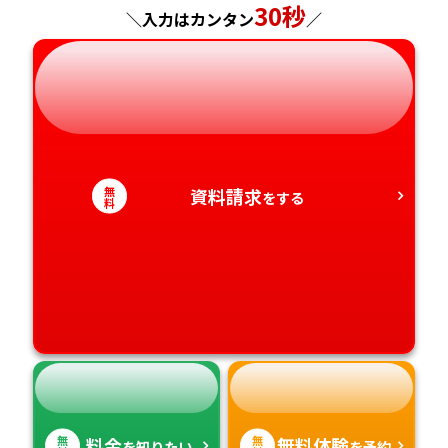
30秒
＼入力はカンタン
／
岐阜県
奈良県
山口県
熊本県
静岡県
和歌山県
徳島県
大分県
愛知県
香川県
宮崎県
無
資料請求
をする
料
愛媛県
鹿児島県
高知県
沖縄県
無
無
料金
無料体験
を知りたい
を予約