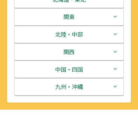
北海道
関東
青森県
茨城県
北陸・中部
岩手県
栃木県
新潟県
関西
宮城県
群馬県
富山県
三重県
中国・四国
秋田県
埼玉県
石川県
滋賀県
鳥取県
九州・沖縄
山形県
千葉県
福井県
京都府
島根県
福岡県
福島県
東京都
山梨県
大阪府
岡山県
佐賀県
神奈川県
長野県
兵庫県
広島県
長崎県