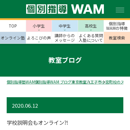
個別指導
TOP
小学生
中学生
高校生
WAMの特徴
講師からの
よくある質問
オンライン塾
よろこびの声
教室検索
メッセージ
入塾について
教室ブログ
個別指導塾WAM
個別指導WAM ブログ
東京教室
八王子市
小宮町校のスタ
2020.06.12
学校説明会もオンライン⁈