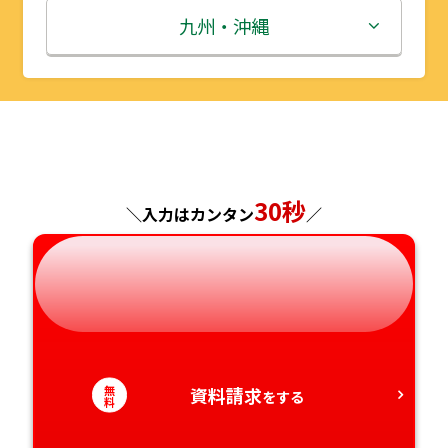
秋田県
埼玉県
石川県
滋賀県
鳥取県
九州・沖縄
山形県
千葉県
福井県
京都府
島根県
福岡県
福島県
東京都
山梨県
大阪府
岡山県
佐賀県
神奈川県
長野県
兵庫県
広島県
長崎県
30秒
＼入力はカンタン
／
岐阜県
奈良県
山口県
熊本県
静岡県
和歌山県
徳島県
大分県
愛知県
香川県
宮崎県
無
資料請求
をする
料
愛媛県
鹿児島県