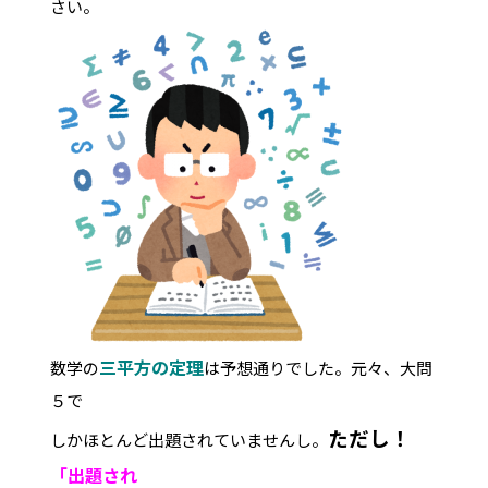
さい。
三平方の定理
数学の
は予想通りでした。元々、大問
５で
ただし！
しかほとんど出題されていませんし。
「出題
され