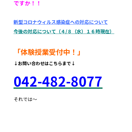
ですか！！
新型コロナウィルス感染症への対応について
今後の対応について（４/８（水）１６時現在）
「体験授業受付中！」
↓お問い合わせはこちらまで↓
042
-48
2-8077
それでは～
府中市 調布市 三鷹市 世田谷区 稲城市 飛田給
武蔵野台 西調布 白糸台 塾 個別 指導 進学 補習 定期試験
テスト 調布中 第五中 第六中 第二中 飛田給小 第三小 南白糸
台小 小柳小 大学 受験 都立 高校 調布北 府中東 府中 芦