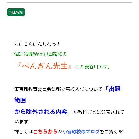
飛田給校
おはこんばんちわっ！
個別指導Wam飛田給校の
『ぺんぎん先生』
こと長谷川です。
「出題
東京都教育委員会は都立高校入試について
範囲
から除外される内容」
が教科ごとに公表されて
います。
こちらから
詳しくは
か
小宮町校のブログ
をご覧くだ