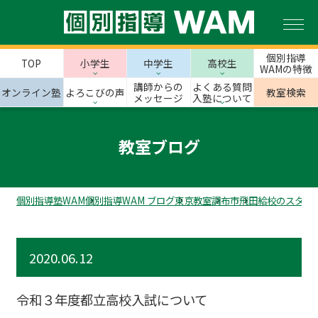
個別指導
TOP
小学生
中学生
高校生
WAMの特徴
講師からの
よくある質問
オンライン塾
よろこびの声
教室検索
メッセージ
入塾について
教室ブログ
個別指導塾WAM
個別指導WAM ブログ
東京教室
調布市
飛田給校のスタッ
2020.06.12
令和３年度都立高校入試について