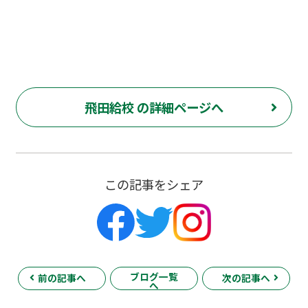
花 若葉総合 上石原 下石原 押立 白糸台 冬期 講習 大学 指
定校 長谷川嘉俊 電通大 外大 電気通信大学 東京外国語大学
飛田給校 の詳細ページへ
この記事をシェア
ブログ一覧
前の記事へ
次の記事へ
へ