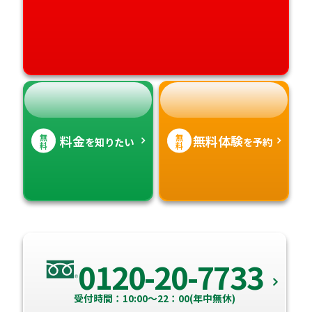
高知県
沖縄県
無
無
料金
無料体験
を知りたい
を予約
料
料
0120-20-7733
受付時間：10:00～22：00(年中無休)