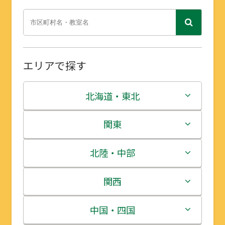
エリアで探す
北海道・東北
北海道
関東
青森県
茨城県
北陸・中部
岩手県
栃木県
新潟県
関西
宮城県
群馬県
富山県
三重県
中国・四国