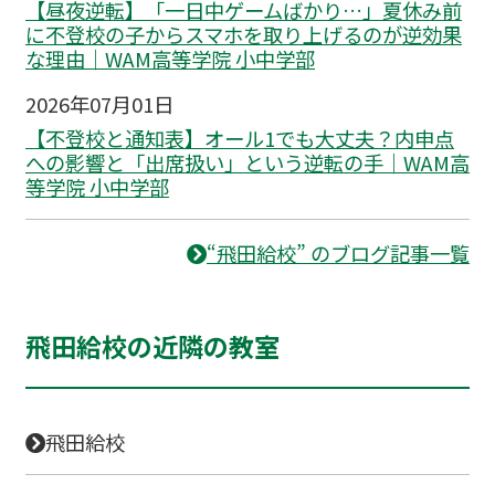
【昼夜逆転】「一日中ゲームばかり…」夏休み前
に不登校の子からスマホを取り上げるのが逆効果
な理由｜WAM高等学院 小中学部
2026年07月01日
【不登校と通知表】オール1でも大丈夫？内申点
への影響と「出席扱い」という逆転の手｜WAM高
等学院 小中学部
“飛田給校” のブログ記事一覧
飛田給校の近隣の教室
飛田給校