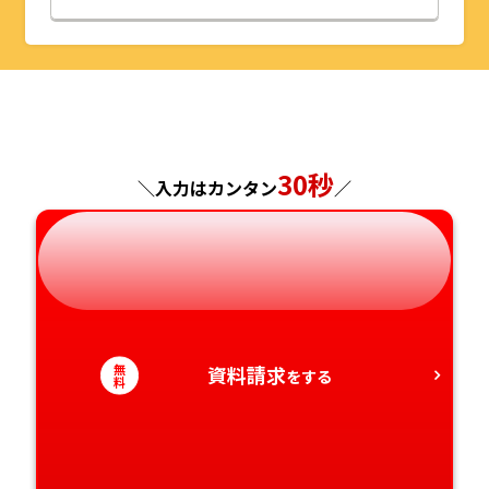
山形県
千葉県
福井県
京都府
島根県
福岡県
福島県
東京都
山梨県
大阪府
岡山県
佐賀県
神奈川県
長野県
兵庫県
広島県
長崎県
30秒
＼入力はカンタン
／
岐阜県
奈良県
山口県
熊本県
静岡県
和歌山県
徳島県
大分県
愛知県
香川県
宮崎県
無
資料請求
をする
料
愛媛県
鹿児島県
高知県
沖縄県