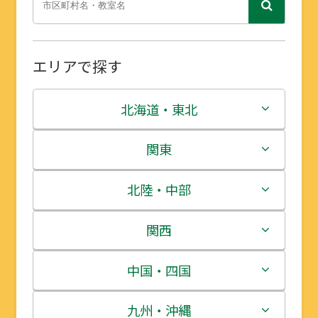
エリアで探す
北海道・東北
北海道
関東
青森県
茨城県
北陸・中部
岩手県
栃木県
新潟県
関西
宮城県
群馬県
富山県
三重県
中国・四国
秋田県
埼玉県
石川県
滋賀県
鳥取県
九州・沖縄