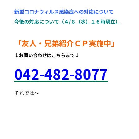
新型コロナウィルス感染症への対応について
今後の対応について（４/８（水）１６時現在）
「友人・兄弟紹介ＣＰ実施中」
↓お問い合わせはこちらまで↓
042
-48
2-8077
それでは～
府中市 調布市 三鷹市 世田谷区 稲城市 飛田給
武蔵野台 西調布 白糸台 塾 個別 指導 進学 補習 定期試験
テスト 調布中 第五中 第六中 第二中 飛田給小 第三小 南白糸
台小 小柳小 大学 受験 都立 高校 調布北 府中東 府中 芦
花 若葉総合 上石原 下石原 押立 白糸台 冬期 講習 大学 指