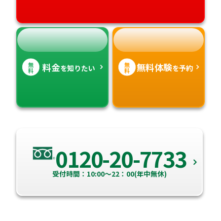
無
無
料金
無料体験
を知りたい
を予約
料
料
0120-20-7733
受付時間：10:00～22：00(年中無休)