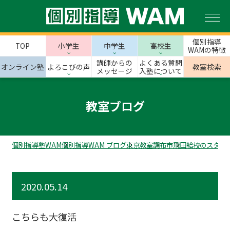
個別指導
TOP
小学生
中学生
高校生
WAMの特徴
講師からの
よくある質問
オンライン塾
よろこびの声
教室検索
メッセージ
入塾について
教室ブログ
個別指導塾WAM
個別指導WAM ブログ
東京教室
調布市
飛田給校のスタッ
2020.05.14
こちらも大復活