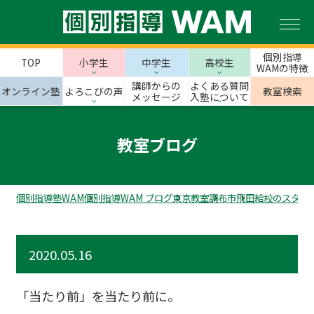
個別指導
TOP
小学生
中学生
高校生
WAMの特徴
講師からの
よくある質問
オンライン塾
よろこびの声
教室検索
メッセージ
入塾について
教室ブログ
個別指導塾WAM
個別指導WAM ブログ
東京教室
調布市
飛田給校のスタッ
2020.05.16
「当たり前」を当たり前に。