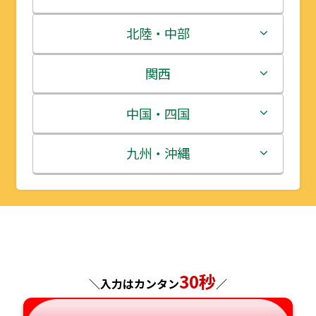
青森県
茨城県
北陸・中部
岩手県
栃木県
新潟県
関西
宮城県
群馬県
富山県
三重県
中国・四国
秋田県
埼玉県
石川県
滋賀県
鳥取県
九州・沖縄
山形県
千葉県
福井県
京都府
島根県
福岡県
福島県
東京都
山梨県
大阪府
岡山県
佐賀県
神奈川県
長野県
兵庫県
広島県
長崎県
30秒
＼入力はカンタン
／
岐阜県
奈良県
山口県
熊本県