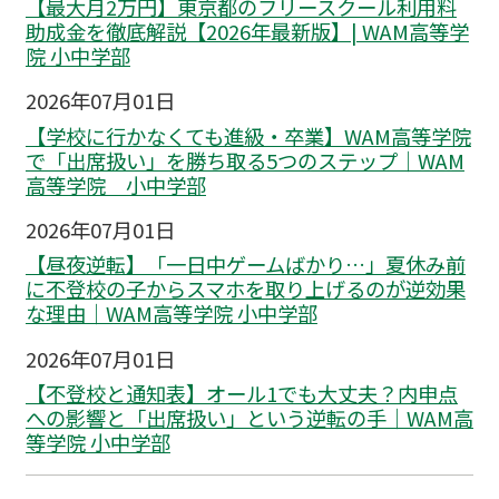
【最大月2万円】東京都のフリースクール利用料
助成金を徹底解説【2026年最新版】| WAM高等学
院 小中学部
2026年07月01日
【学校に行かなくても進級・卒業】WAM高等学院
で「出席扱い」を勝ち取る5つのステップ｜WAM
高等学院 小中学部
2026年07月01日
【昼夜逆転】「一日中ゲームばかり…」夏休み前
に不登校の子からスマホを取り上げるのが逆効果
な理由｜WAM高等学院 小中学部
2026年07月01日
【不登校と通知表】オール1でも大丈夫？内申点
への影響と「出席扱い」という逆転の手｜WAM高
等学院 小中学部