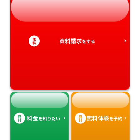
静岡県
和歌山県
徳島県
大分県
愛知県
香川県
宮崎県
無
資料請求
をする
料
愛媛県
鹿児島県
高知県
沖縄県
無
無
料金
無料体験
を知りたい
を予約
料
料