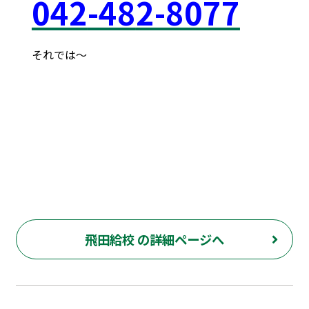
042
-48
2-8077
それでは～
府中市 調布市 三鷹市 世田谷区 稲城市 飛田給
武蔵野台 西調布 白糸台 塾 個別 指導 進学 補習 定期試験
テスト 調布中 第五中 第六中 第二中 飛田給小 第三小 南白糸
台小 小柳小 大学 受験 都立 高校 調布北 府中東 府中 芦
花 若葉総合 上石原 下石原 押立 白糸台 冬期 講習 大学 指
定校 長谷川嘉俊 電通大 外大 電気通信大学 東京外国語大学
飛田給校 の詳細ページへ