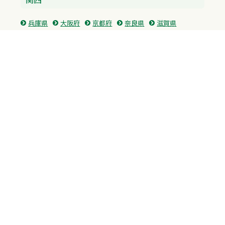
兵庫県
大阪府
京都府
奈良県
滋賀県
三重県
和歌山県
中国・四国
広島県
香川県
愛媛県
徳島県
九州・沖縄
福岡県
佐賀県
長崎県
熊本県
沖縄県
プライバシーポリシー
H.M.GROUP