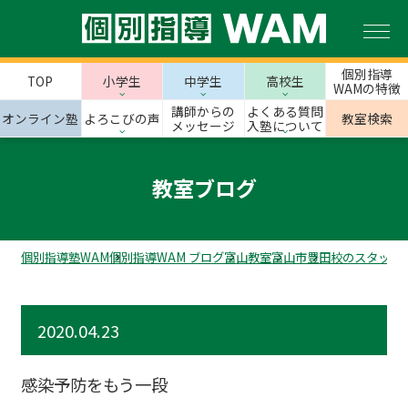
個別指導
TOP
小学生
中学生
高校生
WAMの特徴
講師からの
よくある質問
オンライン塾
よろこびの声
教室検索
メッセージ
入塾について
教室ブログ
個別指導塾WAM
個別指導WAM ブログ
富山教室
富山市
豊田校のスタッフ
2020.04.23
感染予防をもう一段