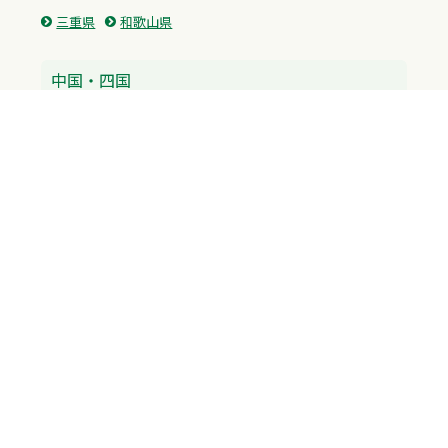
三重県
和歌山県
中国・四国
広島県
香川県
愛媛県
徳島県
九州・沖縄
福岡県
佐賀県
長崎県
熊本県
沖縄県
プライバシーポリシー
H.M.GROUP
WAMからのお知らせ
サイトマップ
自習室利用申込
成績保証制度 利用申込