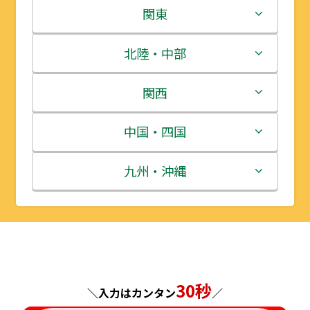
北海道
関東
青森県
茨城県
北陸・中部
岩手県
栃木県
新潟県
関西
宮城県
群馬県
富山県
三重県
中国・四国
秋田県
埼玉県
石川県
滋賀県
鳥取県
九州・沖縄
山形県
千葉県
福井県
京都府
島根県
福岡県
福島県
東京都
山梨県
大阪府
岡山県
佐賀県
神奈川県
長野県
兵庫県
広島県
長崎県
30秒
＼入力はカンタン
／