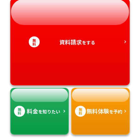
岐阜県
奈良県
山口県
熊本県
静岡県
和歌山県
徳島県
大分県
愛知県
香川県
宮崎県
無
資料請求
をする
料
愛媛県
鹿児島県
高知県
沖縄県
無
無
料金
無料体験
を知りたい
を予約
料
料