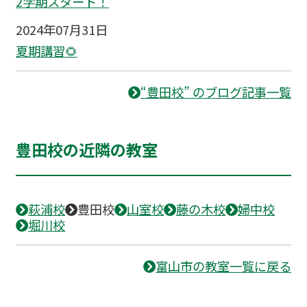
2学期スタート！
2024年07月31日
夏期講習🌻
“豊田校” のブログ記事一覧
豊田校の近隣の教室
萩浦校
豊田校
山室校
藤の木校
婦中校
堀川校
富山市の教室一覧に戻る