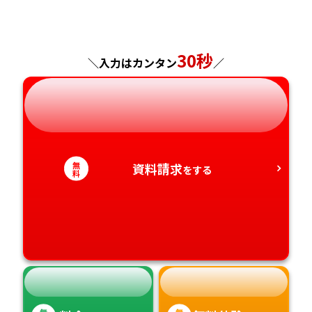
福島県
東京都
山梨県
大阪府
岡山県
佐賀県
神奈川県
長野県
兵庫県
広島県
30秒
長崎県
＼入力はカンタン
／
岐阜県
奈良県
山口県
熊本県
静岡県
和歌山県
徳島県
大分県
無
資料請求
をする
愛知県
香川県
宮崎県
料
愛媛県
鹿児島県
高知県
沖縄県
無
無