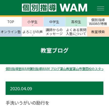
個別指導
TOP
小学生
中学生
高校生
WAMの特徴
講師からの
よくある質問
オンライン塾
よろこびの声
教室検索
メッセージ
入塾について
教室ブログ
個別指導塾WAM
個別指導WAM ブログ
富山教室
富山市
豊田校のスタッフ
2020.04.09
手洗いうがいの励行を