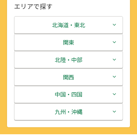
エリアで探す
北海道・東北
北海道
関東
青森県
茨城県
北陸・中部
岩手県
栃木県
新潟県
関西
宮城県
群馬県
富山県
三重県
中国・四国
秋田県
埼玉県
石川県
滋賀県
鳥取県
九州・沖縄
山形県
千葉県
福井県
京都府
島根県
福岡県