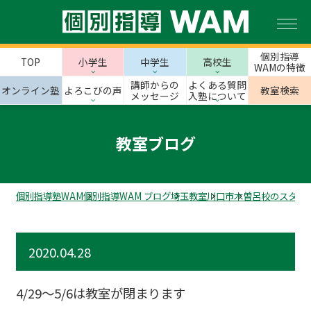
個別指導
TOP
小学生
中学生
高校生
WAMの特徴
講師からの
よくある質問
オンライン塾
よろこびの声
教室検索
メッセージ
入塾について
教室ブログ
個別指導塾WAM
個別指導WAM ブログ
埼玉教室
川口市
木曽呂校のスタッ
2020.04.28
4/29～5/6は教室が閉まります