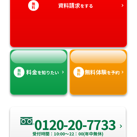
愛知県
無
資料請求
香川県
宮崎県
をする
料
愛媛県
鹿児島県
高知県
沖縄県
無
無
料金
無料体験
を知りたい
を予約
料
料
0120-20-7733
受付時間：10:00～22：00(年中無休)