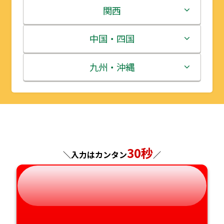
岩手県
栃木県
新潟県
関西
宮城県
群馬県
富山県
三重県
中国・四国
秋田県
埼玉県
石川県
滋賀県
鳥取県
九州・沖縄
山形県
千葉県
福井県
京都府
島根県
福岡県
福島県
東京都
山梨県
大阪府
岡山県
佐賀県
神奈川県
長野県
兵庫県
広島県
長崎県
30秒
＼入力はカンタン
／
岐阜県
奈良県
山口県
熊本県
静岡県
和歌山県
徳島県
大分県