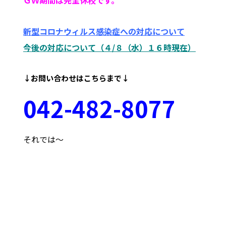
新型コロナウィルス感染症への対応について
今後の対応について（４/８（水）１６時現在）
↓お問い合わせはこちらまで↓
042
-48
2-8077
それでは～
府中市 調布市 三鷹市 世田谷区 稲城市 飛田給
武蔵野台 西調布 白糸台 塾 個別 指導 進学 補習 定期試験
テスト 調布中 第五中 第六中 第二中 飛田給小 第三小 南白糸
台小 小柳小 大学 受験 都立 高校 調布北 府中東 府中 芦
花 若葉総合 上石原 下石原 押立 白糸台 冬期 講習 大学 指
定校 長谷川嘉俊 電通大 外大 電気通信大学 東京外国語大学