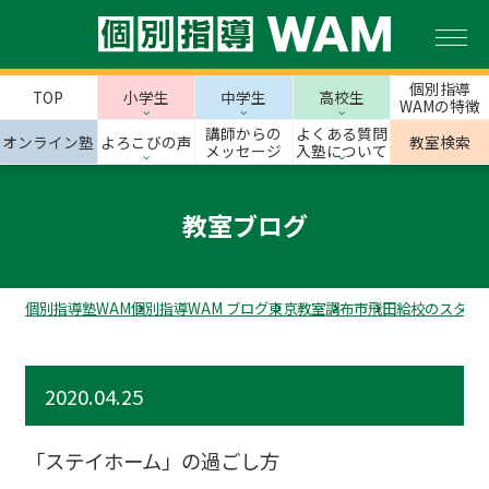
個別指導
TOP
小学生
中学生
高校生
WAMの特徴
講師からの
よくある質問
オンライン塾
よろこびの声
教室検索
メッセージ
入塾について
教室ブログ
個別指導塾WAM
個別指導WAM ブログ
東京教室
調布市
飛田給校のスタッ
2020.04.25
「ステイホーム」の過ごし方