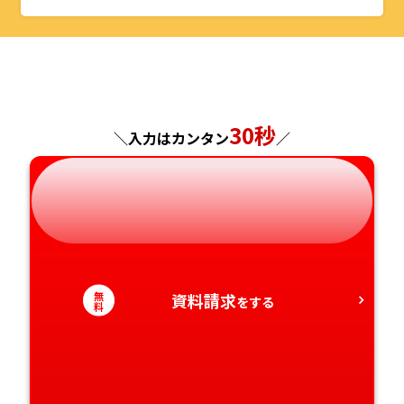
山形県
千葉県
福井県
京都府
島根県
福岡県
福島県
東京都
山梨県
大阪府
岡山県
佐賀県
神奈川県
長野県
兵庫県
広島県
長崎県
30秒
＼入力はカンタン
／
岐阜県
奈良県
山口県
熊本県
静岡県
和歌山県
徳島県
大分県
愛知県
香川県
宮崎県
無
資料請求
をする
料
愛媛県
鹿児島県
高知県
沖縄県