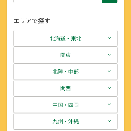
エリアで探す
北海道・東北
北海道
関東
青森県
茨城県
北陸・中部
岩手県
栃木県
新潟県
関西
宮城県
群馬県
富山県
三重県
中国・四国
秋田県
埼玉県
石川県
滋賀県
鳥取県
九州・沖縄