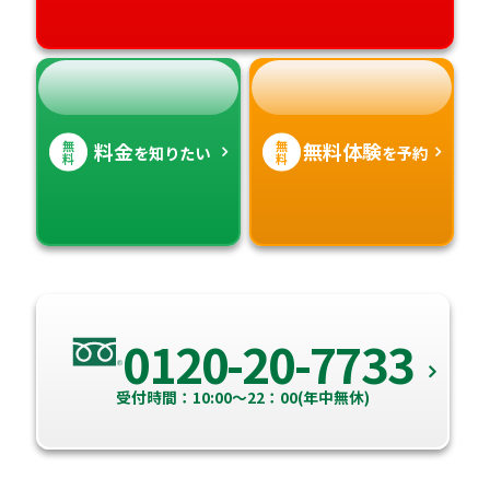
無
無
料金
無料体験
を知りたい
を予約
料
料
0120-20-7733
受付時間：10:00～22：00(年中無休)