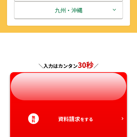
秋田県
埼玉県
石川県
滋賀県
鳥取県
九州・沖縄
山形県
千葉県
福井県
京都府
島根県
福岡県
福島県
東京都
山梨県
大阪府
岡山県
佐賀県
神奈川県
長野県
兵庫県
広島県
長崎県
30秒
＼入力はカンタン
／
岐阜県
奈良県
山口県
熊本県
静岡県
和歌山県
徳島県
大分県
愛知県
香川県
宮崎県
無
資料請求
をする
料
愛媛県
鹿児島県