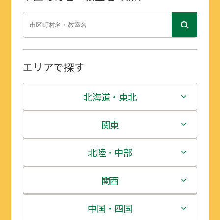
エリアで探す
北海道・東北
北海道
関東
青森県
茨城県
北陸・中部
岩手県
栃木県
新潟県
関西
宮城県
群馬県
富山県
三重県
中国・四国