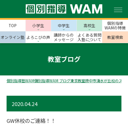
個別指導
TOP
小学生
中学生
高校生
WAMの特徴
講師からの
よくある質問
オンライン塾
よろこびの声
教室検索
メッセージ
入塾について
教室ブログ
個別指導塾WAM
個別指導WAM ブログ
東京教室
府中市
清水が丘校のスタ
2020.04.24
GW休校のご連絡！！