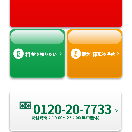
高知県
沖縄県
無
無
料金
無料体験
を知りたい
を予約
料
料
0120-20-7733
受付時間：10:00～22：00(年中無休)