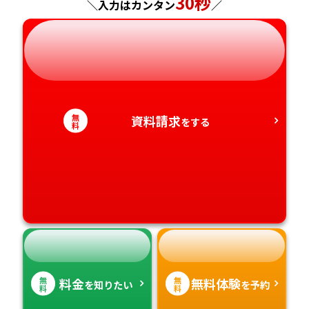
30秒
＼入力はカンタン
／
岐阜県
奈良県
山口県
熊本県
静岡県
和歌山県
徳島県
大分県
愛知県
香川県
宮崎県
無
資料請求
をする
料
愛媛県
鹿児島県
高知県
沖縄県
無
無
料金
無料体験
を知りたい
を予約
料
料