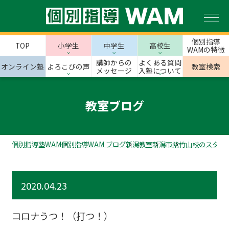
個別指導
TOP
小学生
中学生
高校生
WAMの特徴
講師からの
よくある質問
オンライン塾
よろこびの声
教室検索
メッセージ
入塾について
教室ブログ
個別指導塾WAM
個別指導WAM ブログ
新潟教室
新潟市
紫竹山校のスタッ
2020.04.23
コロナうつ！（打つ！）