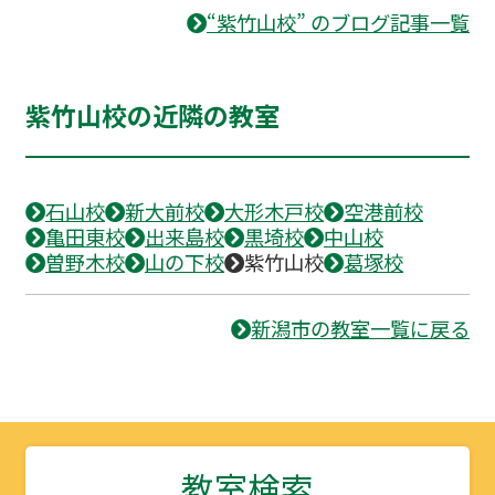
“紫竹山校” のブログ記事一覧
紫竹山校の近隣の教室
石山校
新大前校
大形木戸校
空港前校
亀田東校
出来島校
黒埼校
中山校
曽野木校
山の下校
紫竹山校
葛塚校
新潟市の教室一覧に戻る
教室検索