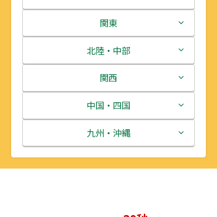
北海道
関東
青森県
茨城県
北陸・中部
岩手県
栃木県
新潟県
関西
宮城県
群馬県
富山県
三重県
中国・四国
秋田県
埼玉県
石川県
滋賀県
鳥取県
九州・沖縄
山形県
千葉県
福井県
京都府
島根県
福岡県
福島県
東京都
山梨県
大阪府
岡山県
佐賀県
神奈川県
長野県
兵庫県
広島県
長崎県