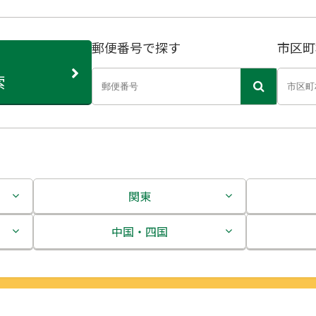
郵便番号で探す
市区町
索
関東
茨城県
中国・四国
栃木県
鳥取県
群馬県
島根県