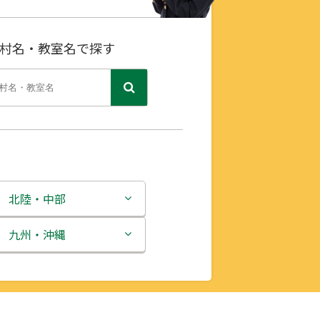
村名・教室名で探す
北陸・中部
新潟県
九州・沖縄
富山県
福岡県
石川県
佐賀県