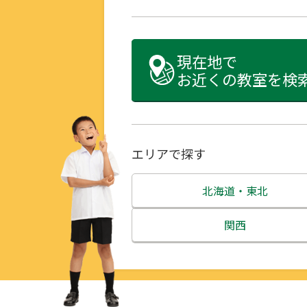
現在地で
お近くの教室を検
エリアで探す
北海道・東北
北海道
関西
青森県
三重県
岩手県
滋賀県