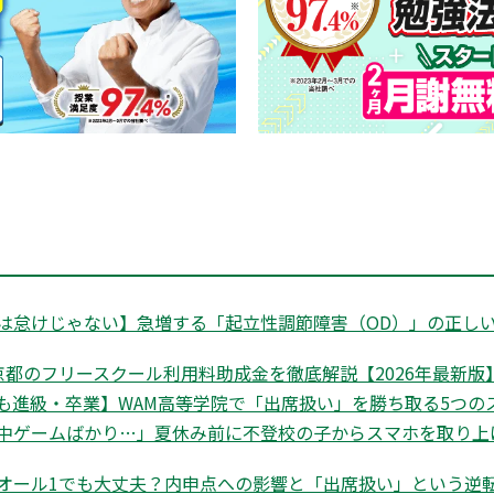
は怠けじゃない】急増する「起立性調節障害（OD）」の正しい
都のフリースクール利用料助成金を徹底解説【2026年最新版】|
も進級・卒業】WAM高等学院で「出席扱い」を勝ち取る5つの
中ゲームばかり…」夏休み前に不登校の子からスマホを取り上
オール1でも大丈夫？内申点への影響と「出席扱い」という逆転