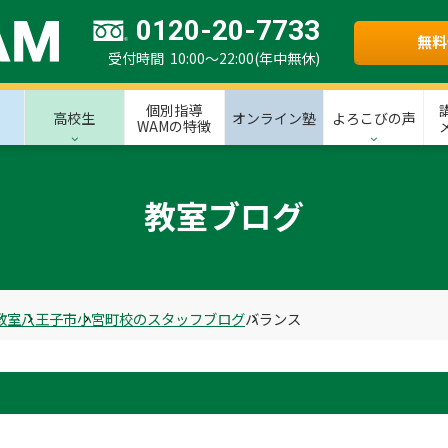
0120-20-7733
無料
受付時間 10:00～22:00(年中無休)
個別指導
高校生
オンライン塾
よろこびの声
WAMの特徴
教室ブログ
教室
八王子市
小宮町校のスタッフブログ
バランス