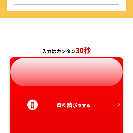
山形県
千葉県
福井県
京都府
島根県
福岡県
福島県
東京都
山梨県
大阪府
岡山県
佐賀県
神奈川県
長野県
兵庫県
広島県
長崎県
30秒
＼入力はカンタン
／
岐阜県
奈良県
山口県
熊本県
静岡県
和歌山県
徳島県
大分県
愛知県
香川県
宮崎県
無
資料請求
をする
料
愛媛県
鹿児島県
高知県
沖縄県