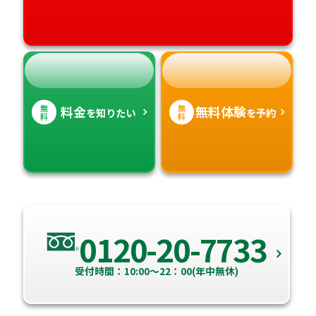
無
無
料金
無料体験
を知りたい
を予約
料
料
0120-20-7733
受付時間：10:00～22：00(年中無休)