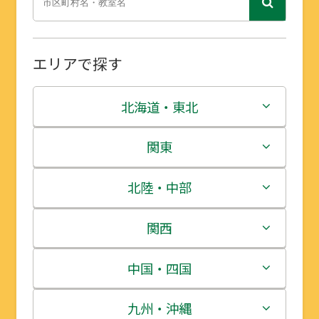
エリアで探す
北海道・東北
北海道
関東
青森県
茨城県
北陸・中部
岩手県
栃木県
新潟県
関西
宮城県
群馬県
富山県
三重県
中国・四国
秋田県
埼玉県
石川県
滋賀県
鳥取県
九州・沖縄