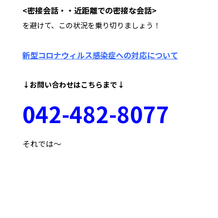
<密接会話・・近距離での密接な会話>
を避けて、この状況を乗り切りましょう！
新型コロナウィルス感染症への対応について
↓お問い合わせはこちらまで↓
042
-48
2-8077
それでは～
府中市 調布市 三鷹市 世田谷区 稲城市 飛田給
武蔵野台 西調布 白糸台 塾 個別 指導 進学 補習 定期試験
テスト 調布中 第五中 第六中 第二中 飛田給小 第三小 南白糸
台小 小柳小 大学 受験 都立 高校 調布北 府中東 府中 芦
花 若葉総合 上石原 下石原 押立 白糸台 冬期 講習 大学 指
定校 長谷川嘉俊 電通大 外大 電気通信大学 東京外国語大学