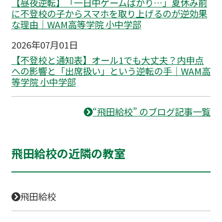
【昼夜逆転】「一日中ゲームばかり…」夏休み前
に不登校の子からスマホを取り上げるのが逆効果
な理由｜WAM高等学院 小中学部
2026年07月01日
【不登校と通知表】オール1でも大丈夫？内申点
への影響と「出席扱い」という逆転の手｜WAM高
等学院 小中学部
“飛田給校” のブログ記事一覧
飛田給校の近隣の教室
飛田給校