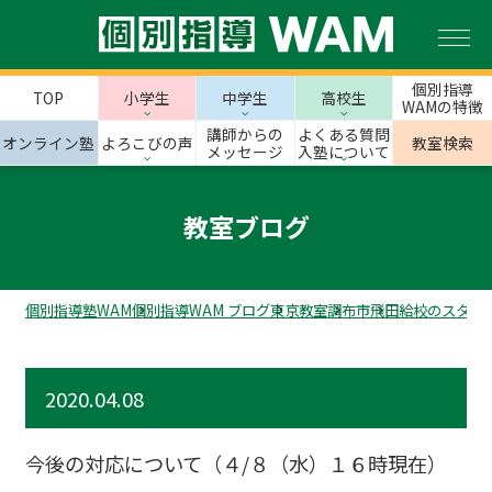
個別指導
TOP
小学生
中学生
高校生
WAMの特徴
講師からの
よくある質問
オンライン塾
よろこびの声
教室検索
メッセージ
入塾について
教室ブログ
個別指導塾WAM
個別指導WAM ブログ
東京教室
調布市
飛田給校のスタッ
2020.04.08
今後の対応について（４/８（水）１６時現在）