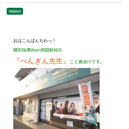
飛田給校
おはこんばんちわっ！
個別指導Wam飛田給校の
『ぺんぎん先生』
こと長谷川です。