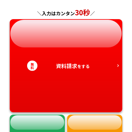
神奈川県
長野県
兵庫県
広島県
長崎県
30秒
＼入力はカンタン
／
岐阜県
奈良県
山口県
熊本県
静岡県
和歌山県
徳島県
大分県
愛知県
香川県
宮崎県
無
資料請求
をする
料
愛媛県
鹿児島県
高知県
沖縄県