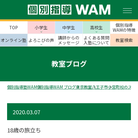
個別指導
TOP
小学生
中学生
高校生
WAMの特徴
講師からの
よくある質問
オンライン塾
よろこびの声
教室検索
メッセージ
入塾について
教室ブログ
個別指導塾WAM
個別指導WAM ブログ
東京教室
八王子市
小宮町校のスタ
2020.03.07
18歳の旅立ち