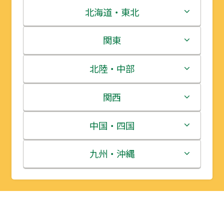
北海道・東北
北海道
関東
青森県
茨城県
北陸・中部
岩手県
栃木県
新潟県
関西
宮城県
群馬県
富山県
三重県
中国・四国
秋田県
埼玉県
石川県
滋賀県
鳥取県
九州・沖縄
山形県
千葉県
福井県
京都府
島根県
福岡県
福島県
東京都
山梨県
大阪府
岡山県
佐賀県