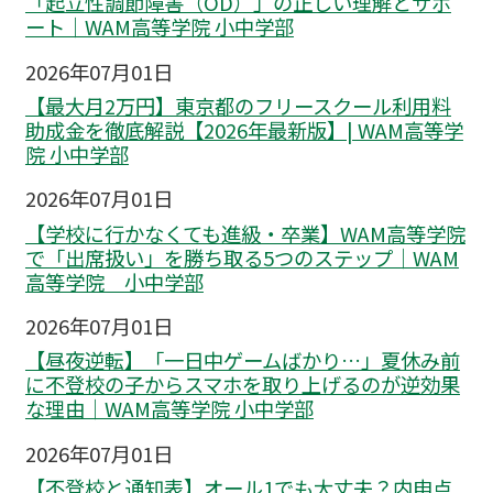
「起立性調節障害（OD）」の正しい理解とサポ
ート｜WAM高等学院 小中学部
2026年07月01日
【最大月2万円】東京都のフリースクール利用料
助成金を徹底解説【2026年最新版】| WAM高等学
院 小中学部
2026年07月01日
【学校に行かなくても進級・卒業】WAM高等学院
で「出席扱い」を勝ち取る5つのステップ｜WAM
高等学院 小中学部
2026年07月01日
【昼夜逆転】「一日中ゲームばかり…」夏休み前
に不登校の子からスマホを取り上げるのが逆効果
な理由｜WAM高等学院 小中学部
2026年07月01日
【不登校と通知表】オール1でも大丈夫？内申点