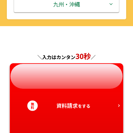
秋田県
埼玉県
石川県
滋賀県
鳥取県
九州・沖縄
山形県
千葉県
福井県
京都府
島根県
福岡県
福島県
東京都
山梨県
大阪府
岡山県
佐賀県
神奈川県
長野県
兵庫県
広島県
長崎県
30秒
＼入力はカンタン
／
岐阜県
奈良県
山口県
熊本県
静岡県
和歌山県
徳島県
大分県
愛知県
香川県
宮崎県
無
資料請求
をする
料
愛媛県
鹿児島県