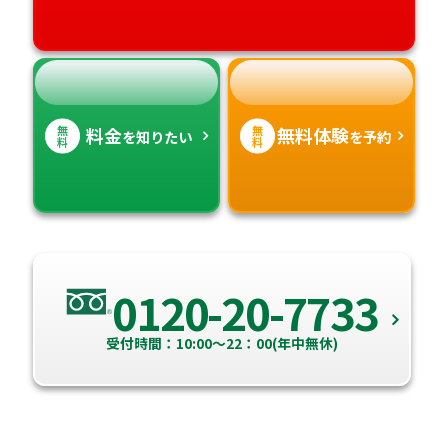
高知県
沖縄県
無
無
料金
無料体験
を知りたい
を予約
料
料
0120-20-7733
受付時間：10:00～22：00(年中無休)