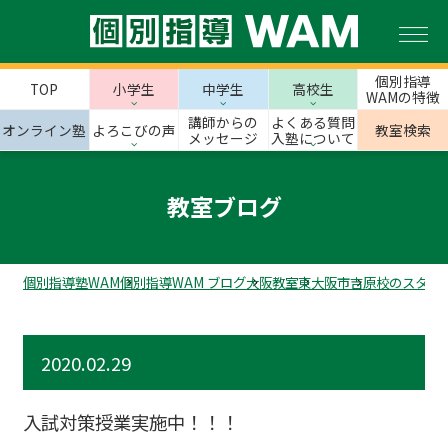
個別指導
TOP
小学生
中学生
高校生
WAMの特徴
講師からの
よくある質問
オンライン塾
よろこびの声
教室検索
メッセージ
入塾について
教室ブログ
個別指導塾WAM
個別指導WAM ブログ
大阪教室
東大阪市
吉原校のスタッ
2020.02.29
入試対策授業実施中！！！