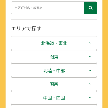
エリアで探す
北海道・東北
北海道
関東
青森県
茨城県
北陸・中部
岩手県
栃木県
新潟県
関西
宮城県
群馬県
富山県
三重県
中国・四国