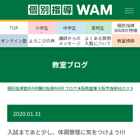
個別指導
TOP
小学生
中学生
高校生
WAMの特徴
講師からの
よくある質問
オンライン塾
よろこびの声
教室検索
メッセージ
入塾について
教室ブログ
個別指導塾WAM
個別指導WAM ブログ
大阪教室
東大阪市
吉原校のスタッ
2020.01.31
入試まであと少し、体調管理に気をつけよう!!!