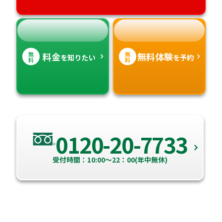
無
無
料金
無料体験
を知りたい
を予約
料
料
0120-20-7733
受付時間：10:00～22：00(年中無休)