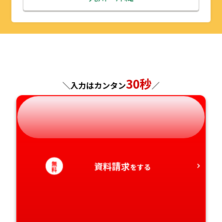
山形県
千葉県
福井県
京都府
島根県
福岡県
福島県
東京都
山梨県
大阪府
岡山県
佐賀県
神奈川県
長野県
兵庫県
広島県
長崎県
30秒
＼入力はカンタン
／
岐阜県
奈良県
山口県
熊本県
静岡県
和歌山県
徳島県
大分県
愛知県
香川県
宮崎県
無
資料請求
をする
料
愛媛県
鹿児島県
高知県
沖縄県