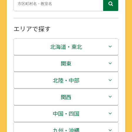
エリアで探す
北海道・東北
北海道
関東
青森県
茨城県
北陸・中部
岩手県
栃木県
新潟県
関西
宮城県
群馬県
富山県
三重県
中国・四国
秋田県
埼玉県
石川県
滋賀県
鳥取県
九州・沖縄