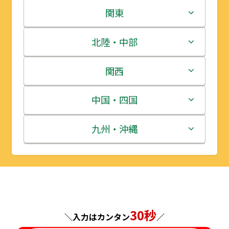
北海道
関東
青森県
茨城県
北陸・中部
岩手県
栃木県
新潟県
関西
宮城県
群馬県
富山県
三重県
中国・四国
秋田県
埼玉県
石川県
滋賀県
鳥取県
九州・沖縄
山形県
千葉県
福井県
京都府
島根県
福岡県
福島県
東京都
山梨県
大阪府
岡山県
佐賀県
神奈川県
長野県
兵庫県
30秒
広島県
長崎県
＼入力はカンタン
／