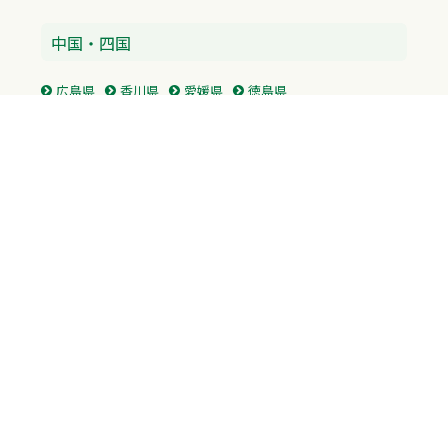
中国・四国
広島県
香川県
愛媛県
徳島県
九州・沖縄
福岡県
佐賀県
長崎県
熊本県
沖縄県
プライバシーポリシー
H.M.GROUP
WAMからのお知らせ
サイトマップ
自習室利用申込
成績保証制度 利用申込