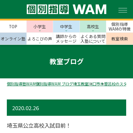
個別指導
TOP
小学生
中学生
高校生
WAMの特徴
講師からの
よくある質問
オンライン塾
よろこびの声
教室検索
メッセージ
入塾について
教室ブログ
個別指導塾WAM
個別指導WAM ブログ
埼玉教室
川口市
木曽呂校のスタッ
2020.02.26
埼玉県公立高校入試目前！