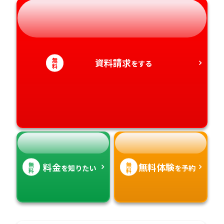
岐阜県
奈良県
山口県
熊本県
静岡県
和歌山県
徳島県
大分県
無
資料請求
をする
愛知県
香川県
宮崎県
料
愛媛県
鹿児島県
高知県
沖縄県
無
無
料金
無料体験
を知りたい
を予約
料
料